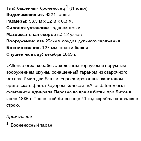
1
Тип:
башенный броненосец
(Италия).
Водоизмещение:
4324 тонны.
Размеры:
93,9 м х 12 м х 6,3 м.
Силовая установка:
одновинтовая.
Максимальная скорость:
12 узлов.
Вооружение:
два 254-мм орудия дульного заряжания.
Бронирование:
127 мм  пояс и башни.
Спущен на воду:
декабрь 1865 г.
«Affondatore»  корабль с железным корпусом и парусным
вооружением шхуны, оснащенный тараном из сварочного
железа. Имел две башни, спроектированные капитаном
британского флота Коуером Колесом. «Affondatore» был
флагманом адмирала Персано во время битвы при Лиссе в
июле 1886 г. После этой битвы еще 41 год корабль оставался в
строю.
Примечание:
1
Броненосный таран.