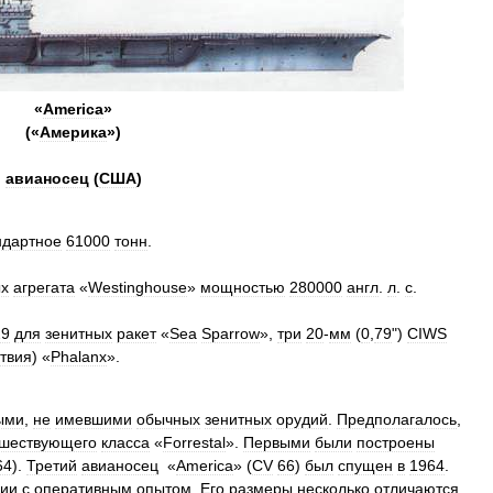
«
America
»
(«
Америка
»)
авианосец
(
США
)
ндартное
61000
тонн
.
ых
агрегата
«
Westinghouse
»
мощностью
280000
англ
.
л
.
с
.
29
для
зенитных
ракет
«
Sea
Sparrow
»,
три
20
-
мм
(
0
,
79
")
CIWS
твия
) «
Phalanx
».
ыми
,
не
имевшими
обычных
зенитных
орудий
.
Предполагалось
,
шествующего
класса
«
Forrestal
».
Первыми
были
построены
64
).
Третий
авианосец
«
America
» (
CV
66
)
был
спущен
в
1964
.
вии
с
оперативным
опытом
.
Его
размеры
несколько
отличаются