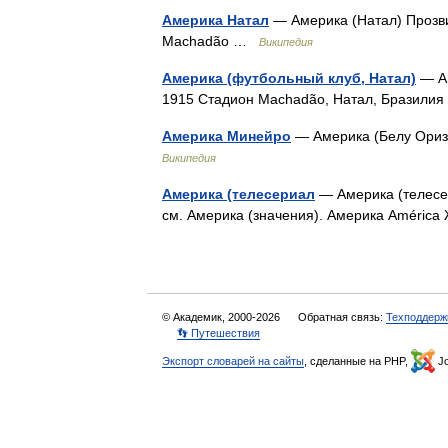
Америка Натал
— Америка (Натал) Прозв
Machadão …
Википедия
Америка (футбольный клуб, Натал)
— Ам
1915 Стадион Machadão, Натал, Бразили
Америка Минейро
— Америка (Белу Ориз
Википедия
Америка (телесериал
— Америка (телесер
см. Америка (значения). Америка Améri
© Академик, 2000-2026
Обратная связь:
Техподдерж
👣 Путешествия
Экспорт словарей на сайты
, сделанные на PHP,
Jo