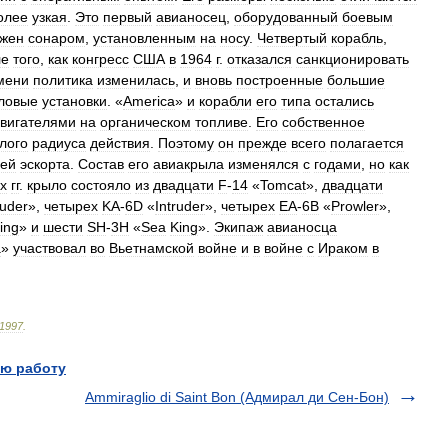
олее
узкая
.
Это
первый
авианосец
,
оборудованный
боевым
жен
сонаром
,
установленным
на
носу
.
Четвертый
корабль
,
ле
того
,
как
конгресс
США
в
1964
г
.
отказался
санкционировать
мени
политика
изменилась
,
и
вновь
построенные
большие
ловые
установки
. «
America
»
и
корабли
его
типа
остались
вигателями
на
органическом
топливе
.
Его
собственное
лого
радиуса
действия
.
Поэтому
он
прежде
всего
полагается
лей
эскорта
.
Состав
его
авиакрыла
изменялся
с
годами
,
но
как
х
гг
.
крыло
состояло
из
двадцати
F
-
14
«
Tomcat
»,
двадцати
ruder
»,
четырех
KA
-
6D
«
Intruder
»,
четырех
ЕА
-
6В
«
Prowler
»,
ing
»
и
шести
SH
-
3H
«
Sea
King
».
Экипаж
авианосца
a
»
участвовал
во
Вьетнамской
войне
и
в
войне
с
Ираком
в
1997
.
ю работу
Ammiraglio di Saint Bon (Адмирал ди Сен-Бон)