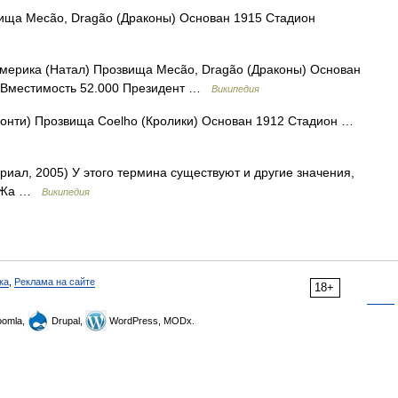
ища Mecão, Dragão (Драконы) Основан 1915 Стадион
ерика (Натал) Прозвища Mecão, Dragão (Драконы) Основан
я Вместимость 52.000 Президент …
Википедия
онти) Прозвища Coelho (Кролики) Основан 1912 Стадион …
иал, 2005) У этого термина существуют и другие значения,
ca Жа …
Википедия
ка
,
Реклама на сайте
18+
omla,
Drupal,
WordPress, MODx.