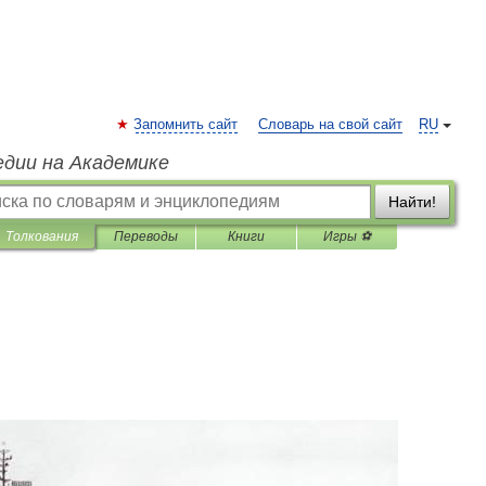
Запомнить сайт
Словарь на свой сайт
RU
едии на Академике
Найти!
Толкования
Переводы
Книги
Игры ⚽