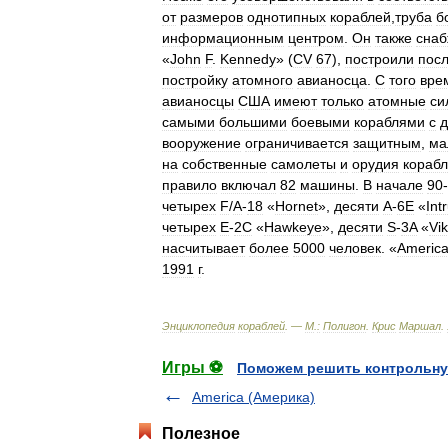
от
размеров
однотипных
кораблей
,
труба
б
информационным
центром
.
Он
также
снаб
«
John
F
.
Kennedy
» (
CV
67
),
построили
пос
постройку
атомного
авианосца
.
С
того
вре
авианосцы
США
имеют
только
атомные
си
самыми
большими
боевыми
кораблями
с
д
вооружение
ограничивается
защитным
,
ма
на
собственные
самолеты
и
орудия
кораб
правило
включал
82
машины
.
В
начале
90
-
четырех
F
/
A
-
18
«
Hornet
»,
десяти
А
-
6Е
«
Int
четырех
Е
-
2С
«
Hawkeye
»,
десяти
S
-
3A
«
Vik
насчитывает
более
5000
человек
. «
Americ
1991
г
.
Энциклопедия
кораблей
. —
М
.
:
Полигон
.
Крис
Маршал
.
Игры ⚽
Поможем решить контрольну
America (Америка)
Полезное