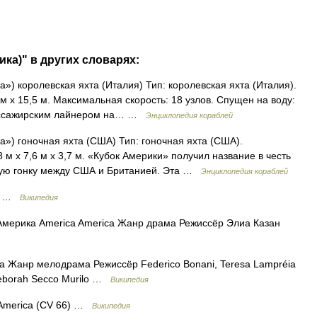
ика)" в других словарях:
») королевская яхта (Италия) Тип: королевская яхта (Италия).
 х 15,5 м. Максимальная скорость: 18 узлов. Спущен на воду:
пассажирским лайнером на… …
Энциклопедия кораблей
») гоночная яхта (США) Тип: гоночная яхта (США).
м х 7,6 м х 3,7 м. «Кубок Америки» получил название в честь
ервую гонку между США и Британией. Эта …
Энциклопедия кораблей
Жа …
Википедия
мерика America America Жанр драма Режиссёр Элиа Казан
 Жанр мелодрама Режиссёр Federico Bonani, Teresa Lampréia
Deborah Secco Murilo …
Википедия
America (CV 66) …
Википедия