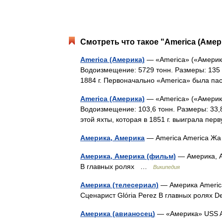
Смотреть что такое "America (Амер
America (Америка)
— «America» («Америка
Водоизмещение: 5729 тонн. Размеры: 135 м
1884 г. Первоначально «America» была 
America (Америка)
— «America» («Америка
Водоизмещение: 103,6 тонн. Размеры: 33,8 
этой яхты, которая в 1851 г. выиграла п
Америка, Америка
— America America 
Америка, Америка (фильм)
— Америка, А
В главных ролях …
Википедия
Америка (телесериал)
— Америка America
Сценарист Glória Perez В главных ролях 
Америка (авианосец)
— «Америка» USS 