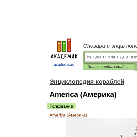
Словари и энциклоп
academic.ru
Энциклопедия кораблей
Энциклопедия кораблей
America (Америка)
Толкование
America
(
Америка
)