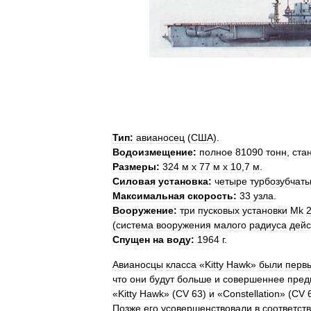
Тип:
авианосец
(
США
).
Водоизмещение:
полное
81090
тонн
,
ста
Размеры:
324
м
х
77
м
х
10
,
7
м
.
Силовая
установка:
четыре
турбозубчат
Максимальная
скорость:
33
узла
.
Вооружение:
три
пусковых
установки
Mk
(
система
вооружения
малого
радиуса
дейс
Спущен
на
воду:
1964
г
.
Авианосцы
класса
«
Kitty
Hawk
»
были
перв
что
они
будут
больше
и
совершеннее
пред
«
Kitty
Hawk
» (
CV
63
)
и
«
Constellation
» (
CV
Позже
его
усовершенствовали
в
соответст