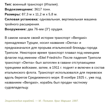
Тип:
военный транспорт (Италия).
Водоизмещение:
3617 тонн.
Размеры:
87,3 м х 11,2 м х 5,8 м.
Силовая установка:
одновальная, вертикальная машина
тройного расширения.
Вооружение:
два 76-мм (3") орудия.
В самом начале своей истории транспорт «Bengasi»
принадлежал Турции, носил название «Derna» и
предназначался для прорыва итальянской блокады города
Триполи. Некоторое время транспорт плавал под немецким
флагом под именем «Eitel Friedrich» После падения Триполи
транспорт «Derna» был затоплен в гавани отступающими
турецкими войсками, затем, в 1911 г. поднят и включен в состав
итальянского флота. Транспорт использовался для перевозок
вдоль берегов Средиземного моря. В ноябре 1925 г., уже под
названием «Bengasi», корабль был продан частному
судовладельцу.
Энциклопедия кораблей. — М.: Полигон
.
Крис Маршал
.
1997
.