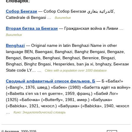
словарях:
Собор Бенгази
— Собор Собор Бенгази كاتدرائية بنغازي,
Cattedrale di Bengasi …
Википедия
Вторая битва за Бенгази
— Гражданская война в Ливии …
Википедия
Benghazi
— Original name in latin Benghazi Name in other
language BEN, Baengasi, Banghazi, Banghz Bengasi, Bengaze,
Bengazi, Bengazis, Benghasi, Benghazi, Berenice, Bingazi,
Binghazi, Binghz Bngasi, Hesperides, ban jia xi, bnghazy, Бенгази
State code LY… …
Cities with a population over 1000 database
Сводный алфавитный список фильмов. Б
— Б «Бабах!»
(«Bang!», 1976, швед.) «Бабек» (1980) «Бабетта идёт на войну»
(«Babetta s’en va t en guerre», 1959, франц.) «Бабий Лог»
(1925) «Бабочка» («Butterfly», 1981, амер.) «Бабушка»
(«Babicka», 1921, чехосл.) «Бабушка» («Babicka», 1940, чехосл
…
Кино: Энциклопедический словарь
© Академик, 2000-2026