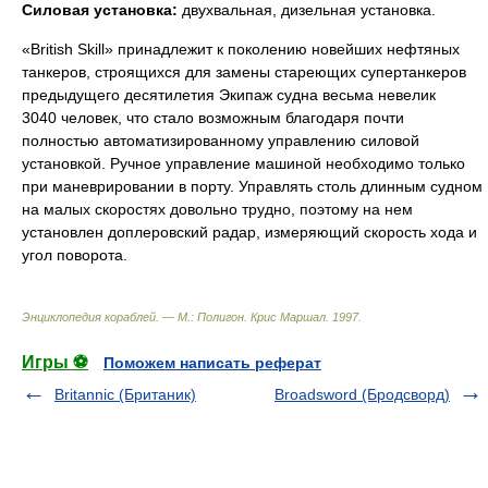
Силовая
установка:
двухвальная, дизельная установка.
«British Skill» принадлежит к поколению новейших нефтяных
танкеров, строящихся для замены стареющих супертанкеров
предыдущего десятилетия Экипаж судна весьма невелик 
3040 человек, что стало возможным благодаря почти
полностью автоматизированному управлению силовой
установкой. Ручное управление машиной необходимо только
при маневрировании в порту. Управлять столь длинным судном
на малых скоростях довольно трудно, поэтому на нем
установлен доплеровский радар, измеряющий скорость хода и
угол поворота.
Энциклопедия кораблей. — М.: Полигон
.
Крис Маршал
.
1997
.
Игры ⚽
Поможем написать реферат
Britannic (Британик)
Broadsword (Бродсворд)