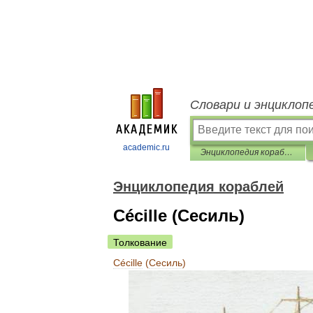
Словари и энциклоп
academic.ru
Энциклопедия кораблей
Энциклопедия кораблей
Cécille (Сесиль)
Толкование
Cécille
(
Сесиль
)