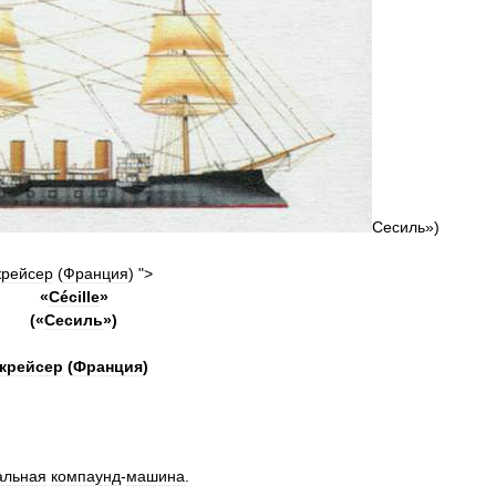
Сесиль»)
крейсер
(
Франция
) ">
«
Cécille
»
(«
Сесиль
»)
крейсер
(
Франция
)
альная
компаунд
-
машина
.