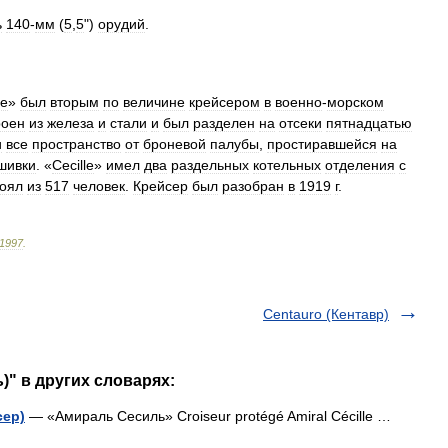
ь
140
-
мм
(
5
,
5
")
орудий
.
le
»
был
вторым
по
величине
крейсером
в
военно
-
морском
роен
из
железа
и
стали
и
был
разделен
на
отсеки
пятнадцатью
и
все
пространство
от
броневой
палубы
,
простиравшейся
на
шивки
. «
Cecille
»
имел
два
раздельных
котельных
отделения
с
тоял
из
517
человек
.
Крейсер
был
разобран
в
1919
г
.
1997
.
Centauro (Кентавр)
ь)" в других словарях:
сер)
— «Амираль Сесиль» Croiseur protégé Amiral Cécille …