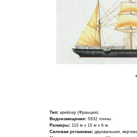
Тип:
крейсер
(
Франция
).
Водоизмещение:
5932
тонны
.
Размеры:
115
м
х
15
м
х
6
м
.
Силовая
установка:
двухвальная
,
вертик