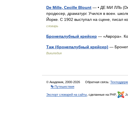
De Mille, Cecille Blount
— • ДЕ МИ ЛЛЬ (De
продюсер, драматург. Учился в воен. школ
Йорке. С 1902 выступал на сцене, писал 
словарь
Бронепалубный крейсер
— «Аврора». Ко
Таж (бронепалубный крейсер)
— Бронепа
Википедия
© Академик, 2000-2026
Обратная связь:
Техподдерж
👣 Путешествия
Экспорт словарей на сайты
, сделанные на PHP,
Jo