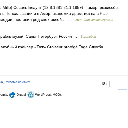
 Mille) Сесиль Блаунт (12.8.1881 21.1.1959) амер. режиссёр,
е в Пенсильвании и в Амер. академии драм, иск ва в Нью
комедии, поставил ряд спектаклей.… …
Кино: Энциклопедический
рабль музей. Санкт Петербург, Россия …
Википедия
лубный крейсер «Таж» Croiseur protégé Tage Служба …
ка
,
Реклама на сайте
18+
omla,
Drupal,
WordPress, MODx.