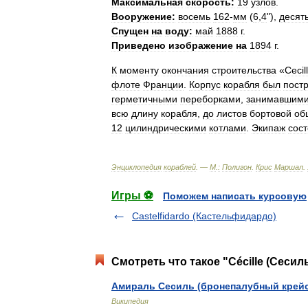
Максимальная
скорость:
19
узлов
.
Вооружение:
восемь
162
-
мм
(
6
,
4
"),
десят
Спущен
на
воду:
май
1888
г
.
Приведено
изображение
на
1894
г
.
К
моменту
окончания
строительства
«
Cecil
флоте
Франции
.
Корпус
корабля
был
пост
герметичными
переборками
,
занимавшим
всю
длину
корабля
,
до
листов
бортовой
об
12
цилиндрическими
котлами
.
Экипаж
сос
Энциклопедия
кораблей
. —
М
.
:
Полигон
.
Крис
Маршал
.
Игры ⚽
Поможем написать курсовую
Castelfidardo (Кастельфидардо)
Смотреть что такое "Cécille (Сесил
Амираль Сесиль (бронепалубный крей
Википедия