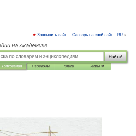
Запомнить сайт
Словарь на свой сайт
RU
едии на Академике
Найти!
Толкования
Переводы
Книги
Игры ⚽