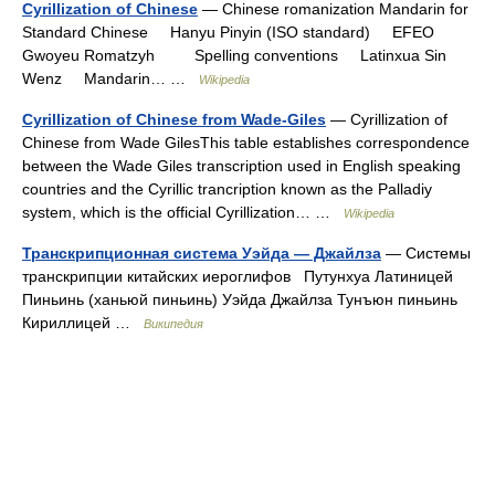
Cyrillization of Chinese
— Chinese romanization Mandarin for
Standard Chinese Hanyu Pinyin (ISO standard) EFEO
Gwoyeu Romatzyh Spelling conventions Latinxua Sin
Wenz Mandarin… …
Wikipedia
Cyrillization of Chinese from Wade-Giles
— Cyrillization of
Chinese from Wade GilesThis table establishes correspondence
between the Wade Giles transcription used in English speaking
countries and the Cyrillic trancription known as the Palladiy
system, which is the official Cyrillization… …
Wikipedia
Транскрипционная система Уэйда — Джайлза
— Системы
транскрипции китайских иероглифов Путунхуа Латиницей
Пиньинь (ханьюй пиньинь) Уэйда Джайлза Тунъюн пиньинь
Кириллицей …
Википедия