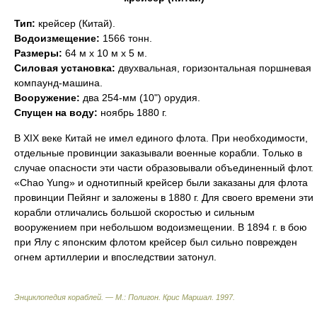
Тип:
крейсер (Китай).
Водоизмещение:
1566 тонн.
Размеры:
64 м х 10 м х 5 м.
Силовая установка:
двухвальная, горизонтальная поршневая
компаунд-машина.
Вооружение:
два 254-мм (10") орудия.
Спущен на воду:
ноябрь 1880 г.
В XIX веке Китай не имел единого флота. При необходимости,
отдельные провинции заказывали военные корабли. Только в
случае опасности эти части образовывали объединенный флот.
«Chao Yung» и однотипный крейсер были заказаны для флота
провинции Пейянг и заложены в 1880 г. Для своего времени эти
корабли отличались большой скоростью и сильным
вооружением при небольшом водоизмещении. В 1894 г. в бою
при Ялу с японским флотом крейсер был сильно поврежден
огнем артиллерии и впоследствии затонул.
Энциклопедия кораблей. — М.: Полигон
.
Крис Маршал
.
1997
.