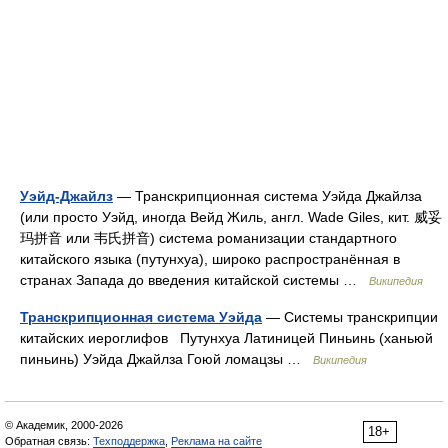
Уэйд-Джайлз
— Транскрипционная система Уэйда Джайлза
(или просто Уэйд, иногда Вейд Жиль, англ. Wade Giles, кит. 威妥
玛拼音 или 韦氏拼音) система романизации стандартного
китайского языка (путунхуа), широко распространённая в
странах Запада до введения китайской системы …
Википедия
Транскрипционная система Уэйда
— Системы транскрипции
китайских иероглифов Путунхуа Латиницей Пиньинь (ханьюй
пиньинь) Уэйда Джайлза Гоюй ломацзы …
Википедия
© Академик, 2000-2026
18+
Обратная связь:
Техподдержка
,
Реклама на сайте