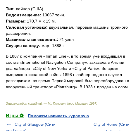
Тип:
лайнер (США).
Водоизмещение:
10667 тонн.
Размеры:
170,7 м х 19 м.
Силовая установка:
двухвальная, паровые машины тройного
расширения.
Максимальная скорость:
21 узел.
Спущен на воду:
март 1888 г.
В 1887 г. компания «Inman Line», в то время уже входившая в
состав «International Navigation Company», заказала в Англии
два лайнера  «City of New York» и «City of Paris». Во время
американо-испанской войны 1898 г. лайнер недолго служил
разведчиком, во время Первой мировой был переоборудован в
вооруженный транспорт «Plattsburg». В 1923 г. продан на слом.
Энциклопедия кораблей. — М.: Полигон
.
Крис Маршал
.
1997
.
Игры ⚽
Поможем написать курсовую
City of Glasgow (Сити
City of Rome (Сити
оф Глазго)