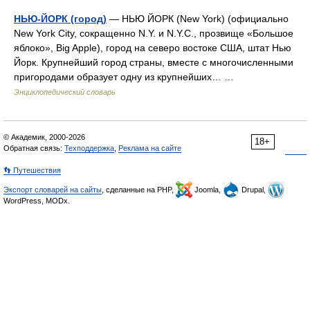
НЬЮ-ЙОРК (город)
— НЬЮ ЙОРК (New York) (официально
New York City, сокращенно N.Y. и N.Y.C., прозвище «Большое
яблоко», Big Apple), город на северо востоке США, штат Нью
Йорк. Крупнейший город страны, вместе с многочисленными
пригородами образует одну из крупнейших… …
Энциклопедический словарь
© Академик, 2000-2026
18+
Обратная связь:
Техподдержка
,
Реклама на сайте
👣 Путешествия
Экспорт словарей на сайты
, сделанные на PHP,
Joomla,
Drupal,
WordPress, MODx.