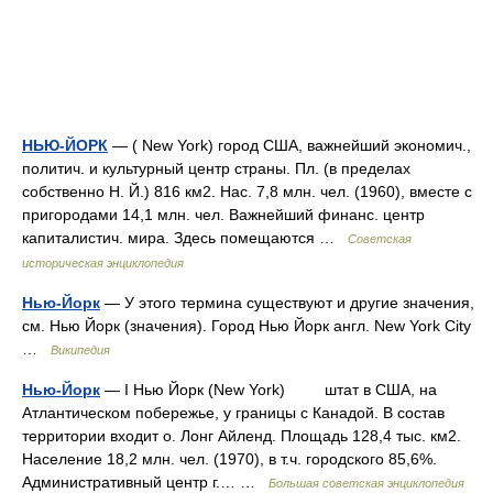
НЬЮ-ЙОРК
— ( New York) город США, важнейший экономич.,
политич. и культурный центр страны. Пл. (в пределах
собственно Н. Й.) 816 км2. Нас. 7,8 млн. чел. (1960), вместе с
пригородами 14,1 млн. чел. Важнейший финанс. центр
капиталистич. мира. Здесь помещаются …
Советская
историческая энциклопедия
Нью-Йорк
— У этого термина существуют и другие значения,
см. Нью Йорк (значения). Город Нью Йорк англ. New York City
…
Википедия
Нью-Йорк
— I Нью Йорк (New York) штат в США, на
Атлантическом побережье, у границы с Канадой. В состав
территории входит о. Лонг Айленд. Площадь 128,4 тыс. км2.
Население 18,2 млн. чел. (1970), в т.ч. городского 85,6%.
Административный центр г.… …
Большая советская энциклопедия