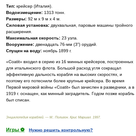
Тип:
крейсер (Италия).
Водоизмещение:
1313 тонн.
Размеры:
92 м х 9 м х 4 м.
Силовая установка:
двухвальная, паровые машины тройного
расширения.
Максимальная скорость:
23 узла.
Вооружение:
двенадцать 76-мм (3") орудий.
Спущен на воду:
ноябрь 1899 г.
«Coatit» входил в серию из 16 минных крейсеров, построенных
для итальянского флота. Большой расход угля сокращал
эффективную дальность корабля на высоких скоростях, и
поэтому его потеснили более крупные крейсера. Во время
Первой мировой войны «Coatit» был зачислен в разведчики, а в
1919 г. оснащен, как минный заградитель. Годом позже корабль
был списан.
Энциклопедия кораблей. — М.: Полигон
.
Крис Маршал
.
1997
.
Игры ⚽
Нужно решить контрольную?