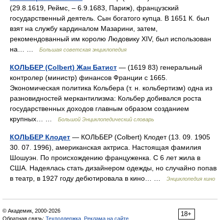
(29.8.1619, Реймс, ‒ 6.9.1683, Париж), французский
государственный деятель. Сын богатого купца. В 1651 К. был
взят на службу кардиналом Мазарини, затем,
рекомендованный им королю Людовику XIV, был использован
на… …
Большая советская энциклопедия
КОЛЬБЕР (Colbert) Жан Батист
— (1619 83) генеральный
контролер (министр) финансов Франции с 1665.
Экономическая политика Кольбера (т. н. кольбертизм) одна из
разновидностей меркантилизма: Кольбер добивался роста
государственных доходов главным образом созданием
крупных… …
Большой Энциклопедический словарь
КОЛЬБЕР Клодет
— КОЛЬБЕР (Colbert) Клодет (13. 09. 1905
30. 07. 1996), американская актриса. Настоящая фамилия
Шошуэн. По происхождению француженка. С 6 лет жила в
США. Надеялась стать дизайнером одежды, но случайно попав
в театр, в 1927 году дебютировала в кино… …
Энциклопедия кино
© Академик, 2000-2026
18+
Обратная связь:
Техподдержка
,
Реклама на сайте