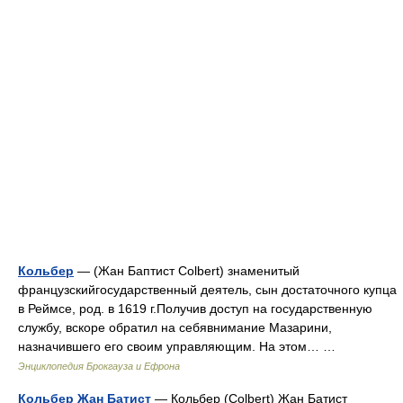
Кольбер
— (Жан Баптист Colbert) знаменитый
французскийгосударственный деятель, сын достаточного купца
в Реймсе, род. в 1619 г.Получив доступ на государственную
службу, вскоре обратил на себявнимание Мазарини,
назначившего его своим управляющим. На этом… …
Энциклопедия Брокгауза и Ефрона
Кольбер Жан Батист
— Кольбер (Colbert) Жан Батист