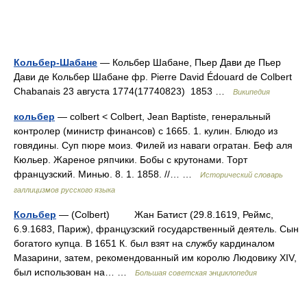
Кольбер-Шабане
— Кольбер Шабане, Пьер Дави де Пьер
Дави де Кольбер Шабане фр. Pierre David Édouard de Colbert
Chabanais 23 августа 1774(17740823) 1853 …
Википедия
кольбер
— colbert < Colbert, Jean Baptiste, генеральный
контролер (министр финансов) с 1665. 1. кулин. Блюдо из
говядины. Суп пюре моиз. Филей из наваги огратан. Беф аля
Кюльер. Жареное ряпчики. Бобы с крутонами. Торт
французский. Минью. 8. 1. 1858. //… …
Исторический словарь
галлицизмов русского языка
Кольбер
— (Colbert) Жан Батист (29.8.1619, Реймс,
6.9.1683, Париж), французский государственный деятель. Сын
богатого купца. В 1651 К. был взят на службу кардиналом
Мазарини, затем, рекомендованный им королю Людовику XIV,
был использован на… …
Большая советская энциклопедия