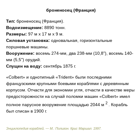
броненосец (Франция)
Тип:
броненосец (Франция).
Водоизмещение:
8890 тонн.
Размеры:
97 м х 17 м х 9 м.
Силовая установка:
одновальная, горизонтальные
поршневые машины.
Вооружение:
восемь 274-мм, два 238-мм (10,8"), восемь 140-
мм (5,5") орудий.
Спущен на воду:
сентябрь 1875 г.
«Colbert» и однотипный «Trident» были последними
французскими крупными боевыми кораблями с деревянным
корпусом. Отчасти для экономии угля, отчасти в качестве меры
предосторожности на случай поломки машин «Colbert» имел
2
полное парусное вооружение площадью 2044 м
. Корабль
был списан в 1900 г.
Энциклопедия кораблей. — М.: Полигон
.
Крис Маршал
.
1997
.