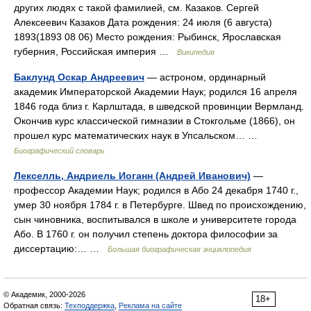
других людях с такой фамилией, см. Казаков. Сергей
Алексеевич Казаков Дата рождения: 24 июля (6 августа)
1893(1893 08 06) Место рождения: Рыбинск, Ярославская
губерния, Российская империя …
Википедия
Баклунд Оскар Андреевич
— астроном, ординарный
академик Императорской Академии Наук; родился 16 апреля
1846 года близ г. Карлштада, в шведской провинции Вермланд.
Окончив курс классической гимназии в Стокгольме (1866), он
прошел курс математических наук в Упсальском… …
Биографический словарь
Лекселль, Андриель Иоганн (Андрей Иванович)
—
профессор Академии Наук; родился в Або 24 декабря 1740 г.,
умер 30 ноября 1784 г. в Петербурге. Швед по происхождению,
сын чиновника, воспитывался в школе и университете города
Або. В 1760 г. он получил степень доктора философии за
диссертацию:… …
Большая биографическая энциклопедия
© Академик, 2000-2026
18+
Обратная связь:
Техподдержка
,
Реклама на сайте