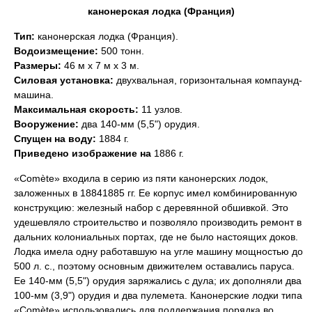
канонерская лодка (Франция)
Тип:
канонерская лодка (Франция).
Водоизмещение:
500 тонн.
Размеры:
46 м х 7 м х 3 м.
Силовая установка:
двухвальная, горизонтальная компаунд-
машина.
Максимальная скорость:
11 узлов.
Вооружение:
два 140-мм (5,5") орудия.
Спущен на воду:
1884 г.
Приведено изображение на
1886 г.
«Comète» входила в серию из пяти канонерских лодок,
заложенных в 18841885 гг. Ее корпус имел комбинированную
конструкцию: железный набор с деревянной обшивкой. Это
удешевляло строительство и позволяло производить ремонт в
дальних колониальных портах, где не было настоящих доков.
Лодка имела одну работавшую на угле машину мощностью до
500 л. с., поэтому основным движителем оставались паруса.
Ее 140-мм (5,5") орудия заряжались с дула; их дополняли два
100-мм (3,9") орудия и два пулемета. Канонерские лодки типа
«Comète» использовались для поддержания порядка во