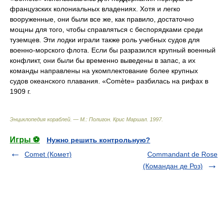
французских колониальных владениях. Хотя и легко
вооруженные, они были все же, как правило, достаточно
мощны для того, чтобы справляться с беспорядками среди
туземцев. Эти лодки играли также роль учебных судов для
военно-морского флота. Если бы разразился крупный военный
конфликт, они были бы временно выведены в запас, а их
команды направлены на укомплектование более крупных
судов океанского плавания. «Comète» разбилась на рифах в
1909 г.
Энциклопедия кораблей. — М.: Полигон
.
Крис Маршал
.
1997
.
Игры ⚽
Нужно решить контрольную?
Comet (Комет)
Commandant de Rose
(Командан де Роз)