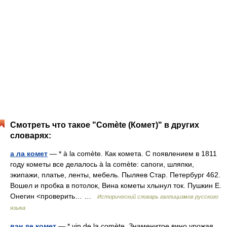
Смотреть что такое "Comète (Комет)" в других
словарях:
а ла комет
— * à la comète. Как комета. С появлением в 1811
году кометы все делалось à la comète: сапоги, шляпки,
экипажи, платье, ленты, мебель. Пыляев Стар. Петербург 462.
Вошел и пробка в потолок, Вина кометы хлынул ток. Пушкин Е.
Онегин <проверить… …
Исторический словарь галлицизмов русского
языка
вэн де комет
— * vin de la comète. Знаменитое вино урожая