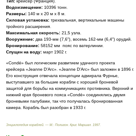
Тип:
крейсер (Франция).
Водоизмещение:
10396 тонн.
Размеры:
140 м х 20 м х 8 м.
Силовая установка:
трехвальная, вертикальные машины
тройного расширения.
Максимальная скорость:
21,5 узла.
Вооружение:
два 193-мм (7,6"), восемь 162-мм (6,4") орудий.
Бронирование:
58152 мм  пояс по ватерлинии.
Спущен на воду:
март 1902 г.
«Condé» был логическим развитием удачного проекта
крейсера «Jeanne D'Arc». «Jeanne D'Arc» был заложен в 1896 г.
Его конструкция отвечала концепции адмирала Фурнье,
выступавшего за большие корабли с хорошей броневой
защитой для борьбы на коммуникациях противника. Верхний и
нижний края броневого пояса «Condé» соединялись двумя
броневыми палубами, так что получалась бронированная
камера. Корабль был разобран в 1933 г.
Энциклопедия кораблей. — М.: Полигон
.
Крис Маршал
.
1997
.