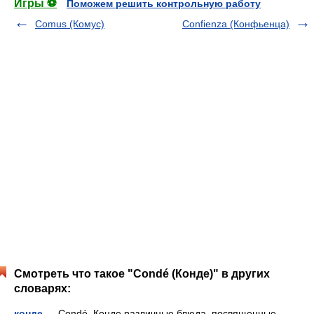
Игры ⚽
Поможем решить контрольную работу
Comus (Комус)
Confienza (Конфьенца)
Смотреть что такое "Condé (Конде)" в других
словарях:
конде
— Condé. Конде различные блюда, посвященные