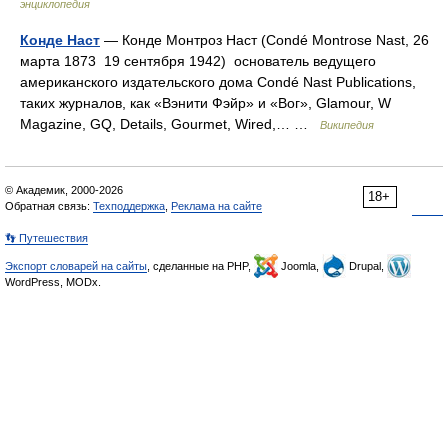
энциклопедия
Конде Наст
— Конде Монтроз Наст (Condé Montrose Nast, 26
марта 1873 19 сентября 1942) основатель ведущего
американского издательского дома Condé Nast Publications,
таких журналов, как «Вэнити Фэйр» и «Вог», Glamour, W
Magazine, GQ, Details, Gourmet, Wired,… …
Википедия
© Академик, 2000-2026
18+
Обратная связь:
Техподдержка
,
Реклама на сайте
👣 Путешествия
Экспорт словарей на сайты
, сделанные на PHP,
Joomla,
Drupal,
WordPress, MODx.