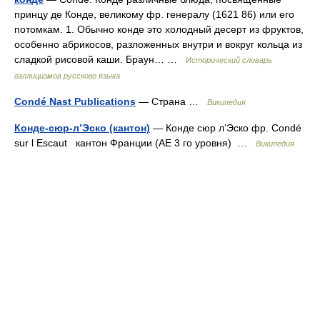
принцу де Конде, великому фр. генералу (1621 86) или его
потомкам. 1. Обычно конде это холодный десерт из фруктов,
особенно абрикосов, разложенных внутри и вокруг кольца из
сладкой рисовой каши. Браун… …
Исторический словарь
галлицизмов русского языка
Condé Nast Publications
— Страна …
Википедия
Конде-сюр-л’Эско (кантон)
— Конде сюр л’Эско фр. Condé
sur l Escaut кантон Франции (АЕ 3 го уровня) …
Википедия