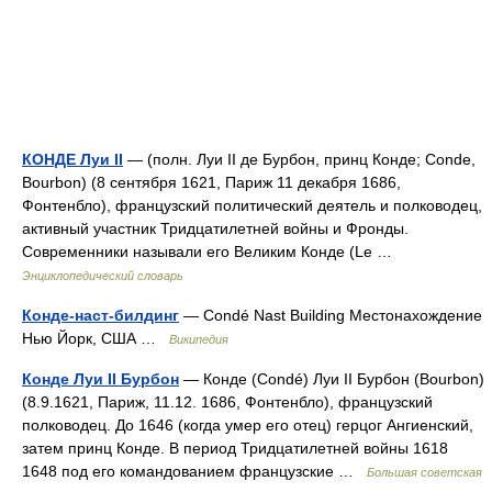
КОНДЕ Луи II
— (полн. Луи II де Бурбон, принц Конде; Conde,
Bourbon) (8 сентября 1621, Париж 11 декабря 1686,
Фонтенбло), французский политический деятель и полководец,
активный участник Тридцатилетней войны и Фронды.
Современники называли его Великим Конде (Le …
Энциклопедический словарь
Конде-наст-билдинг
— Condé Nast Building Местонахождение
Нью Йорк, США …
Википедия
Конде Луи II Бурбон
— Конде (Condé) Луи II Бурбон (Bourbon)
(8.9.1621, Париж, 11.12. 1686, Фонтенбло), французский
полководец. До 1646 (когда умер его отец) герцог Ангиенский,
затем принц Конде. В период Тридцатилетней войны 1618
1648 под его командованием французские …
Большая советская