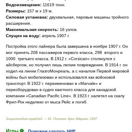
Водоизмещение:
11619 тонн.
Размеры:
157 м х 19 м.
Силовая установка:
двухвальная, паровые машины тройного
расширения.
Максимальная скорость:
16 узлов.
Спущен на воду:
апрель 1907 г.
Постройка этого лайнера была завершена в ноябре 1907 г. Он
мог принять 208 пассажиров первого класса, 298  второго и
1000  третьего класса. В 1912 г. «Corsican» столкнулся с
айсбергом, но получил лишь легкие повреждения. В 1914 г. он
ходил на линии ГлазгоМонреаль, а с началом Первой мировой
войны был мобилизован и использовался как войсковой
транспорт. В 1922 г. переименован в «Marvale» и
переоборудован в судно каютного класса для канадской
компании «Canadian Pacific Line». В 1923 г. налетел на скалу
Фрил-Рок недалеко от мыса Рейс и погиб.
Энциклопедия кораблей. — М.: Полигон
.
Крис Маршал
.
1997
.
Игры ⚽
Поможем сделать НИР