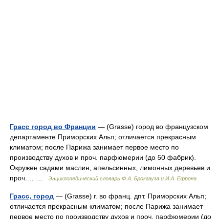
Грасс город во Франции
— (Grasse) город во французском
департаменте Приморских Альп; отличается прекрасным
климатом; после Парижа занимает первое место по
производству духов и проч. парфюмерии (до 50 фабрик).
Окружен садами маслин, апельсинных, лимонных деревьев и
проч.… …
Энциклопедический словарь Ф.А. Брокгауза и И.А. Ефрона
Грасс, город
— (Grasse) г. во франц. дпт. Приморских Альп;
отличается прекрасным климатом; после Парижа занимает
первое место по производству духов и проч. парфюмерии (до