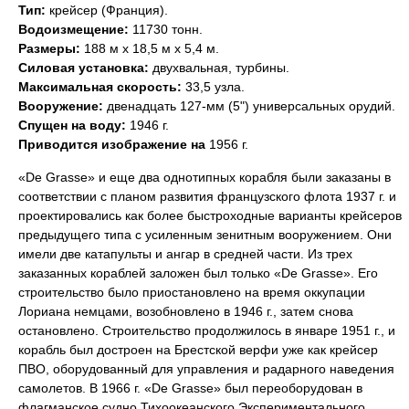
Тип:
крейсер (Франция).
Водоизмещение:
11730 тонн.
Размеры:
188 м х 18,5 м х 5,4 м.
Силовая установка:
двухвальная, турбины.
Максимальная скорость:
33,5 узла.
Вооружение:
двенадцать 127-мм (5") универсальных орудий.
Спущен на воду:
1946 г.
Приводится изображение на
1956 г.
«De Grasse» и еще два однотипных корабля были заказаны в
соответствии с планом развития французского флота 1937 г. и
проектировались как более быстроходные варианты крейсеров
предыдущего типа с усиленным зенитным вооружением. Они
имели две катапульты и ангар в средней части. Из трех
заказанных кораблей заложен был только «De Grasse». Его
строительство было приостановлено на время оккупации
Лориана немцами, возобновлено в 1946 г., затем снова
остановлено. Строительство продолжилось в январе 1951 г., и
корабль был достроен на Брестской верфи уже как крейсер
ПВО, оборудованный для управления и радарного наведения
самолетов. В 1966 г. «De Grasse» был переоборудован в
флагманское судно Тихоокеанского Экспериментального