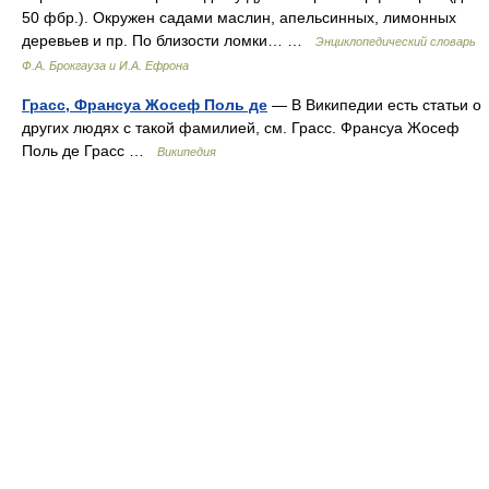
50 фбр.). Окружен садами маслин, апельсинных, лимонных
деревьев и пр. По близости ломки… …
Энциклопедический словарь
Ф.А. Брокгауза и И.А. Ефрона
Грасс, Франсуа Жосеф Поль де
— В Википедии есть статьи о
других людях с такой фамилией, см. Грасс. Франсуа Жосеф
Поль де Грасс …
Википедия