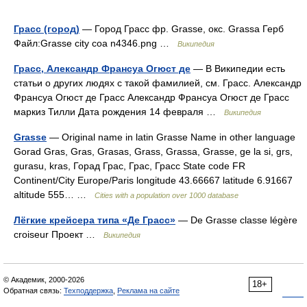
Грасс (город)
— Город Грасс фр. Grasse, окс. Grassa Герб
Файл:Grasse city coa n4346.png …
Википедия
Грасс, Александр Франсуа Огюст де
— В Википедии есть
статьи о других людях с такой фамилией, см. Грасс. Александр
Франсуа Огюст де Грасс Александр Франсуа Огюст де Грасс
маркиз Тилли Дата рождения 14 февраля …
Википедия
Grasse
— Original name in latin Grasse Name in other language
Gorad Gras, Gras, Grasas, Grass, Grassa, Grasse, ge la si, grs,
gurasu, kras, Горад Грас, Грас, Грасс State code FR
Continent/City Europe/Paris longitude 43.66667 latitude 6.91667
altitude 555… …
Cities with a population over 1000 database
Лёгкие крейсера типа «Де Грасс»
— De Grasse classe légère
croiseur Проект …
Википедия
© Академик, 2000-2026
18+
Обратная связь:
Техподдержка
,
Реклама на сайте