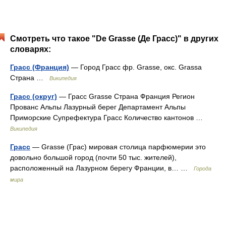
Смотреть что такое "De Grasse (Де Грасс)" в других
словарях:
Грасс (Франция)
— Город Грасс фр. Grasse, окс. Grassa
Страна …
Википедия
Грасс (округ)
— Грасс Grasse Страна Франция Регион
Прованс Альпы Лазурный берег Департамент Альпы
Приморские Супрефектура Грасс Количество кантонов …
Википедия
Грасс
— Grasse (Грас) мировая столица парфюмерии это
довольно большой город (почти 50 тыс. жителей),
расположенный на Лазурном берегу Франции, в… …
Города
мира