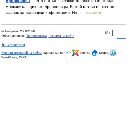
Броненосец
— Эта статья о классе кораблей. Об отряде
млекопитающих см. Броненосцы. В этой статье не хватает
ссылок на источники информации. Ин …
Википедия
© Академик, 2000-2026
18+
Обратная связь:
Техподдержка
,
Реклама на сайте
👣 Путешествия
Экспорт словарей на сайты
, сделанные на PHP,
Joomla,
Drupal,
WordPress, MODx.