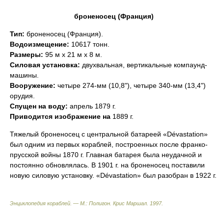
броненосец (Франция)
Тип:
броненосец (Франция).
Водоизмещение:
10617 тонн.
Размеры:
95 м х 21 м х 8 м.
Силовая установка:
двухвальная, вертикальные компаунд-
машины.
Вооружение:
четыре 274-мм (10,8"), четыре 340-мм (13,4")
орудия.
Спущен на воду:
апрель 1879 г.
Приводится изображение на
1889 г.
Тяжелый броненосец с центральной батареей «Dévastation»
был одним из первых кораблей, построенных после франко-
прусской войны 1870 г. Главная батарея была неудачной и
постоянно обновлялась. В 1901 г. на броненосец поставили
новую силовую установку. «Dévastation» был разобран в 1922 г.
Энциклопедия кораблей. — М.: Полигон
.
Крис Маршал
.
1997
.