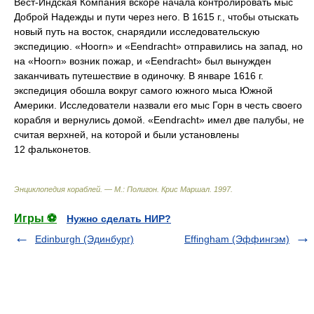
Вест-Индская Компания вскоре начала контролировать мыс
Доброй Надежды и пути через него. В 1615 г., чтобы отыскать
новый путь на восток, снарядили исследовательскую
экспедицию. «Hoorn» и «Eendracht» отправились на запад, но
на «Hoorn» возник пожар, и «Eendracht» был вынужден
заканчивать путешествие в одиночку. В январе 1616 г.
экспедиция обошла вокруг самого южного мыса Южной
Америки. Исследователи назвали его мыс Горн в честь своего
корабля и вернулись домой. «Eendracht» имел две палубы, не
считая верхней, на которой и были установлены
12 фальконетов.
Энциклопедия кораблей. — М.: Полигон
.
Крис Маршал
.
1997
.
Игры ⚽
Нужно сделать НИР?
Edinburgh (Эдинбург)
Effingham (Эффингэм)