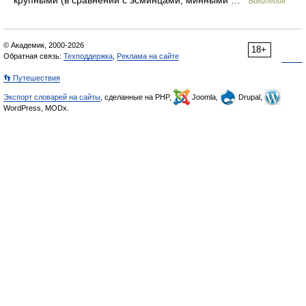
крупными (в сравнении с эсминцами, минными …
Википедия
© Академик, 2000-2026
18+
Обратная связь:
Техподдержка
,
Реклама на сайте
👣 Путешествия
Экспорт словарей на сайты
, сделанные на PHP,
Joomla,
Drupal,
WordPress, MODx.