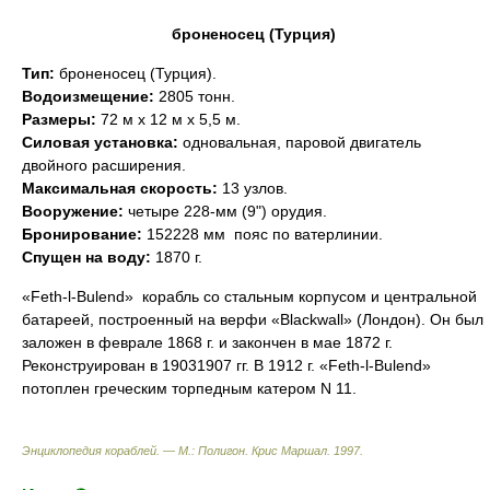
броненосец (Турция)
Тип:
броненосец (Турция).
Водоизмещение:
2805 тонн.
Размеры:
72 м х 12 м х 5,5 м.
Силовая установка:
одновальная, паровой двигатель
двойного расширения.
Максимальная скорость:
13 узлов.
Вооружение:
четыре 228-мм (9") орудия.
Бронирование:
152228 мм  пояс по ватерлинии.
Спущен на воду:
1870 г.
«Feth-l-Bulend»  корабль со стальным корпусом и центральной
батареей, построенный на верфи «Blackwall» (Лондон). Он был
заложен в феврале 1868 г. и закончен в мае 1872 г.
Реконструирован в 19031907 гг. В 1912 г. «Feth-l-Bulend»
потоплен греческим торпедным катером N 11.
Энциклопедия кораблей. — М.: Полигон
.
Крис Маршал
.
1997
.