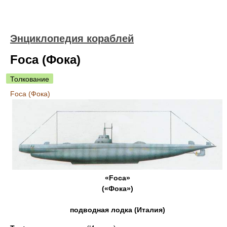
Энциклопедия кораблей
Foca (Фока)
Толкование
Foca (Фока)
«Foca»
(«Фока»)
подводная лодка (Италия)