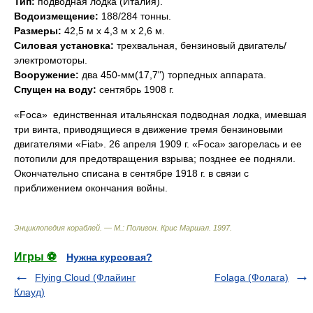
Тип:
подводная лодка (Италия).
Водоизмещение:
188/284 тонны.
Размеры:
42,5 м х 4,3 м х 2,6 м.
Силовая установка:
трехвальная, бензиновый двигатель/
электромоторы.
Вооружение:
два 450-мм(17,7") торпедных аппарата.
Спущен на воду:
сентябрь 1908 г.
«Foca»  единственная итальянская подводная лодка, имевшая
три винта, приводящиеся в движение тремя бензиновыми
двигателями «Fiat». 26 апреля 1909 г. «Foca» загорелась и ее
потопили для предотвращения взрыва; позднее ее подняли.
Окончательно списана в сентябре 1918 г. в связи с
приближением окончания войны.
Энциклопедия кораблей. — М.: Полигон
.
Крис Маршал
.
1997
.
Игры ⚽
Нужна курсовая?
Flying Cloud (Флайинг
Folaga (Фолага)
Клауд)