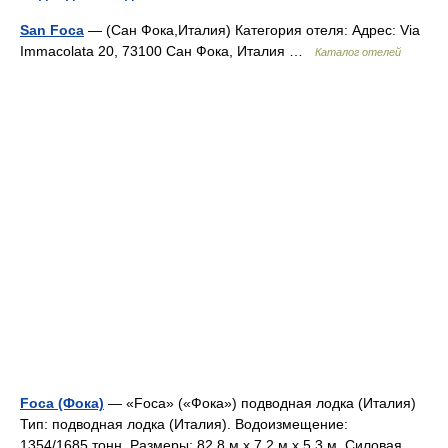
San Foca
— (Сан Фока,Италия) Категория отеля: Адрес: Via
Immacolata 20, 73100 Сан Фока, Италия …
Каталог отелей
Fоса (Фока)
— «Fоса» («Фока») подводная лодка (Италия)
Тип: подводная лодка (Италия). Водоизмещение:
1354/1685 тонн. Размеры: 82,8 м х 7,2 м х 5,3 м. Силовая