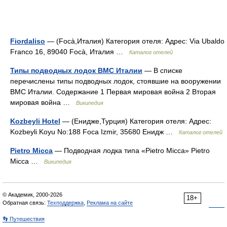
Fiordaliso
— (Focà,Италия) Категория отеля: Адрес: Via Ubaldo
Franco 16, 89040 Focà, Италия …
Каталог отелей
Типы подводных лодок ВМС Италии
— В списке
перечислены типы подводных лодок, стоявшие на вооружении
ВМС Италии. Содержание 1 Первая мировая война 2 Вторая
мировая война …
Википедия
Kozbeyli Hotel
— (Енидже,Турция) Категория отеля: Адрес:
Kozbeyli Koyu No:188 Foca Izmir, 35680 Енидж …
Каталог отелей
Pietro Micca
— Подводная лодка типа «Pietro Micca» Pietro
Micca …
Википедия
© Академик, 2000-2026
18+
Обратная связь:
Техподдержка
,
Реклама на сайте
👣 Путешествия