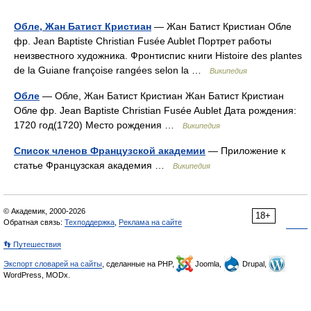
Обле, Жан Батист Кристиан
— Жан Батист Кристиан Обле
фр. Jean Baptiste Christian Fusée Aublet Портрет работы
неизвестного художника. Фронтиспис книги Histoire des plantes
de la Guiane françoise rangées selon la …
Википедия
Обле
— Обле, Жан Батист Кристиан Жан Батист Кристиан
Обле фр. Jean Baptiste Christian Fusée Aublet Дата рождения:
1720 год(1720) Место рождения …
Википедия
Список членов Французской академии
— Приложение к
статье Французская академия …
Википедия
© Академик, 2000-2026
18+
Обратная связь:
Техподдержка
,
Реклама на сайте
👣 Путешествия
Экспорт словарей на сайты
, сделанные на PHP,
Joomla,
Drupal,
WordPress, MODx.