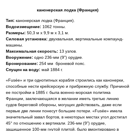
канонерская лодка (Франция)
Тип:
канонерская лодка (Франция).
Водоизмещение:
1062 тонны.
Размеры:
50,3 м х 9,9 м х 3,1 м.
Силовая установка:
двухвальная, вертикальные компаунд-
машины.
Максимальная скорость:
13 узлов.
Вооружение:
одно 236-мм (9") орудие.
Бронирование:
254 мм  броневой пояс.
Спущен на воду:
май 1884 г.
«Fusée» и три однотипных корабля строились как канонерки,
способные нести крейсерскую и прибрежную службу. Причиной
ее постройки в 1885 г. была военно-морская политика
Франции, заключающаяся в желании иметь третью линию
судов береговой обороны, могущих действовать, даже если
первые две линии понесут большие потери. «Fusée» имела
значительный завал бортов, в некоторых местах угол достигал
45° по отношению к вертикали. 236-мм (9") орудие,
защищенное 100-мм гнутой плитой, было вмонтировано в