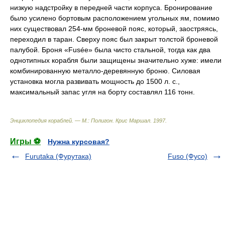
низкую надстройку в передней части корпуса. Бронирование
было усилено бортовым расположением угольных ям, помимо
них существовал 254-мм броневой пояс, который, заостряясь,
переходил в таран. Сверху пояс был закрыт толстой броневой
палубой. Броня «Fusée» была чисто стальной, тогда как два
однотипных корабля были защищены значительно хуже: имели
комбинированную металло-деревянную броню. Силовая
установка могла развивать мощность до 1500 л. с.,
максимальный запас угля на борту составлял 116 тонн.
Энциклопедия кораблей. — М.: Полигон
.
Крис Маршал
.
1997
.
Игры ⚽
Нужна курсовая?
Furutaka (Фурутака)
Fuso (Фусо)