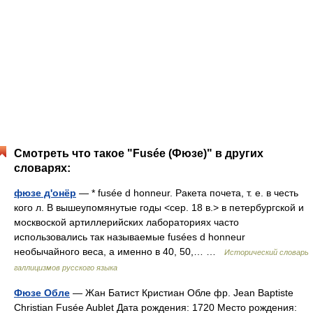
Смотреть что такое "Fusée (Фюзе)" в других
словарях:
фюзе д'онёр
— * fusée d honneur. Ракета почета, т. е. в честь
кого л. В вышеупомянутые годы <сер. 18 в.> в петербургской и
москвоской артиллерийских лабораториях часто
использовались так называемые fusées d honneur
необычайного веса, а именно в 40, 50,… …
Исторический словарь
галлицизмов русского языка
Фюзе Обле
— Жан Батист Кристиан Обле фр. Jean Baptiste
Christian Fusée Aublet Дата рождения: 1720 Место рождения: