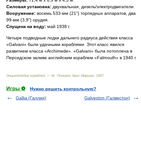
Размеры:
72,4 м х 6,9 м х 4,5 м.
Силовая установка:
двухвальная, дизель/электродвигатели.
Вооружение:
восемь 533-мм (21") торпедных аппаратов, два
99-мм (3,9") орудия.
Спущена на воду:
май 1938 г.
Четыре подводные лодки дальнего радиуса действия класса
«Galvani» были удачными кораблями. Этот класс явился
развитием класса «Archimede». «Galvani» была потоплена в
Персидском заливе английским кораблем «Falmouth» в 1940 г.
Энциклопедия кораблей. — М.: Полигон
.
Крис Маршал
.
1997
.
Игры ⚽
Нужно решить контрольную?
Gallia (Галлия)
Galveston (Галвестон)