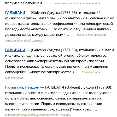
получил в Болонском… …
Большая советская энциклопедия
ГАЛЬВАНИ
— (Galvani) Луиджи (1737 98), итальянский
физиолог и физик. Читал лекции по анатомии в Болонье и был
первооткрывателем в электрофизиологии или «электрической
проводимости животных». Его опыты с лягушачьими лапками
доказали связь между мышечными… …
Научно-технический
энциклопедический словарь
ГАЛЬВАНИ
— (Galvani) Луиджи (1737 98), итальянский анатом
и физиолог, один из основателей учения об электричестве,
основоположник экспериментальной электрофизиологии.
Первым исследовал электрические явления при мышечном
сокращении ( животное электричество ) …
Современная
энциклопедия
Гальвани, Луиджи
— ГАЛЬВАНИ (Galvani) Луиджи (1737 98),
итальянский анатом и физиолог, один из основателей учения
об электричестве, основоположник экспериментальной
электрофизиологии. Первым исследовал электрические
явления при мышечном сокращении (“животное… …
Иллюстрированный энциклопедический словарь