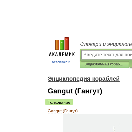
Словари и энциклоп
academic.ru
Энциклопедия кораблей
Энциклопедия кораблей
Gangut (Гангут)
Толкование
Gangut
(
Гангут
)