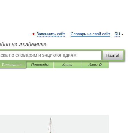
Запомнить сайт
Словарь на свой сайт
RU
едии на Академике
Найти!
Толкования
Переводы
Книги
Игры ⚽