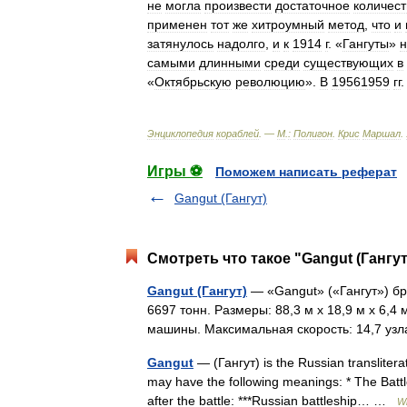
не
могла
произвести
достаточное
количест
применен
тот
же
хитроумный
метод
,
что
и
затянулось
надолго
,
и
к
1914
г
. «
Гангуты
»
н
самыми
длинными
среди
существующих
в
«
Октябрьскую
революцию
».
В
19561959
гг
Энциклопедия
кораблей
. —
М
.
:
Полигон
.
Крис
Маршал
.
Игры ⚽
Поможем написать реферат
Gangut (Гангут)
Смотреть что такое "Gangut (Гангут
Gangut (Гангут)
— «Gangut» («Гангут») бр
6697 тонн. Размеры: 88,3 м х 18,9 м х 6,4
машины. Максимальная скорость: 14,7 у
Gangut
— (Гангут) is the Russian transliter
may have the following meanings: * The Batt
after the battle: ***Russian battleship… …
Wi