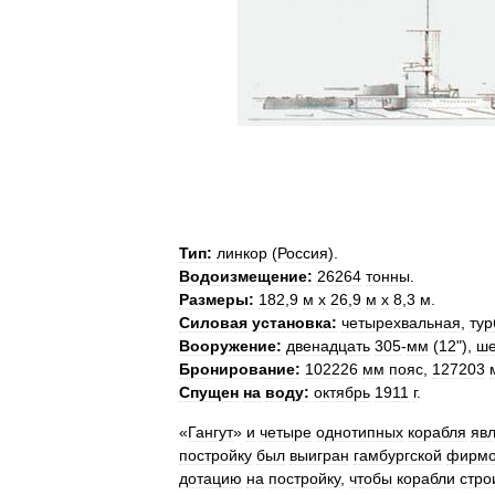
Тип:
линкор
(
Россия
).
Водоизмещение:
26264
тонны
.
Размеры:
182
,
9
м
х
26
,
9
м
х
8
,
3
м
.
Силовая
установка:
четырехвальная
,
ту
Вооружение:
двенадцать
305
-
мм
(
12
"),
ше
Бронирование:
102226
мм
пояс
,
127203
Спущен
на
воду:
октябрь
1911
г
.
«
Гангут
»
и
четыре
однотипных
корабля
яв
постройку
был
выигран
гамбургской
фирм
дотацию
на
постройку
,
чтобы
корабли
стро