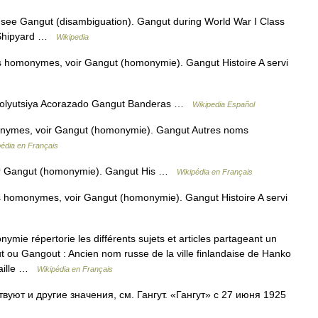
see Gangut (disambiguation). Gangut during World War I Class
c Shipyard …
Wikipedia
s homonymes, voir Gangut (homonymie). Gangut Histoire A servi
olyutsiya Acorazado Gangut Banderas …
Wikipedia Español
onymes, voir Gangut (homonymie). Gangut Autres noms
pédia en Français
ir Gangut (homonymie). Gangut His …
Wikipédia en Français
s homonymes, voir Gangut (homonymie). Gangut Histoire A servi
ie répertorie les différents sujets et articles partageant un
ou Gangout : Ancien nom russe de la ville finlandaise de Hanko
taille …
Wikipédia en Français
уют и другие значения, см. Гангут. «Гангут» c 27 июня 1925