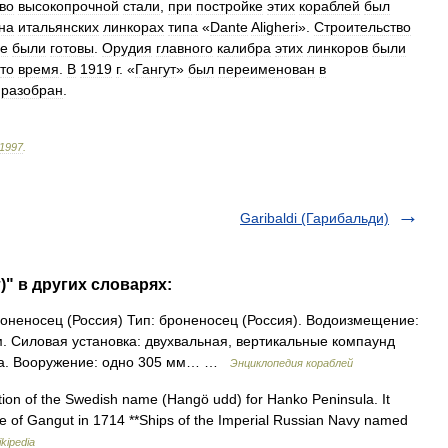
во
высокопрочной
стали
,
при
постройке
этих
кораблей
был
на
итальянских
линкорах
типа
«
Dante
Aligheri
».
Строительство
е
были
готовы
.
Орудия
главного
калибра
этих
линкоров
были
то
время
.
В
1919
г
. «
Гангут
»
был
переименован
в
.
разобран
.
1997
.
Garibaldi (Гарибальди)
)" в других словарях:
оненосец (Россия) Тип: броненосец (Россия). Водоизмещение:
 м. Силовая установка: двухвальная, вертикальные компаунд
зла. Вооружение: одно 305 мм… …
Энциклопедия кораблей
ation of the Swedish name (Hangö udd) for Hanko Peninsula. It
le of Gangut in 1714 **Ships of the Imperial Russian Navy named
kipedia