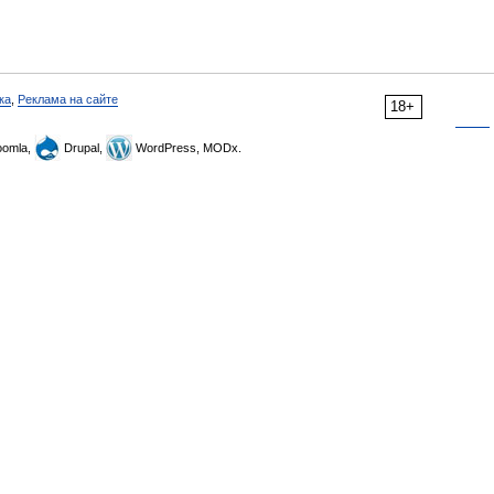
ка
,
Реклама на сайте
18+
omla,
Drupal,
WordPress, MODx.