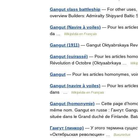
Gangut class battleship
— For other uses, 
overview Builders: Admiralty Shipyard Balti
Gangut (Navire à voiles)
— Pour les article
da …
Wikipédia en Français
Gangut (1911)
— Gangut Oktyabrskaya Rev
Gangut (cuirassé)
— Pour les articles hom
Révolution d Octobre (Oktyaabrkaya …
Wiki
Gangut
— Pour les articles homonymes, vo
Gangut (navire à voiles)
— Pour les article
dans …
Wikipédia en Français
Gangut (homonymie)
— Cette page d’homonym
même nom. Gangut en russe : Гангут. Gangut 
située dans le Grand duché de Finlande. Ba
Гангут (линкор)
— У этого термина существ
«Октябрьская революция» …
Википедия