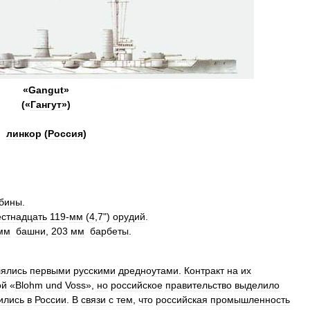
«
Gangut
»
(«
Гангут
»)
линкор
(
Россия
)
рбины
.
стнадцать
119
-
мм
(
4
,
7
")
орудий
.
мм
башни
,
203
мм
барбеты
.
лялись
первыми
русскими
дредноутами
.
Контракт
на
их
ой
«
Blohm
und
Voss
»,
но
российское
правительство
выделило
ились
в
России
.
В
связи
с
тем
,
что
российская
промышленность