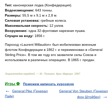
Тип:
канонерская лодка (Конфедерация).
Водоизмещение:
643 тонны.
Размеры:
55,5 м х 9,1 м х 2,8 м.
Силовая установка:
гребные колеса.
Максимальная скорость:
12 узлов.
Вооружение:
одна 32-фунтовая нарезная пушка.
Спущен на воду:
1856 г.
Пароход «Laurent Millaudon» был мобилизован военным
флотом Конфедерации в 1862 г. и переименован в «General
Stirling Price». В том же году его захватили силы Союза и
использовали в различных операциях. В 1865 г. продан.
Энциклопедия кораблей. — М.: Полигон
.
Крис Маршал
.
1997
.
Игры ⚽
Поможем написать курсовую
General Pike (Генерал
General Von Steuben (Генерал
Пайк)
фон Штойбен)