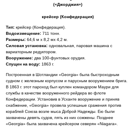
(«Джорджия»)
крейсер (Конфедерация)
Тип:
крейсер (Конфедерация).
Водоизмещение:
711 тонн.
Размеры:
64,6 м х 8,2 мх 4,2 м.
Силовая установка:
одновальная, паровая машина с
вариаторным редуктором.
Вооружение:
два 100-фунтовых орудия.
Спущен на воду:
1863 г.
Построенная в Шотландии «Georgia» была быстроходным
судном с железным корпусом и парусным вооружением брига.
В 1863 г. этот пароход был куплен командором Маури для
службы в качестве вооруженного рейдера во флоте
Конфедерации. Установив в Усханте вооружение и приняв
снабжение, «Georgia» провела успешные сражения против
кораблей Союза возле мыса Доброй Надежды. Ею были
захвачены девять судов, пять из них сожжены. Позднее
«Georgia» была захвачена крейсером северян «Niagara».