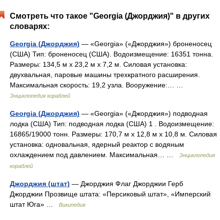
Смотреть что такое "Georgia (Джорджия)" в других
словарях:
Georgia (Джорджия)
— «Georgia» («Джорджия») броненосец
(США) Тип: броненосец (США). Водоизмещение: 16351 тонна.
Размеры: 134,5 м х 23,2 м х 7,2 м. Силовая установка:
двухвальная, паровые машины трехкратного расширения.
Максимальная скорость: 19,2 узла. Вооружение:… …
Энциклопедия кораблей
Georgia (Джорджия)
— «Georgia» («Джорджия») подводная
лодка (США) Тип: подводная лодка (США) 1 . Водоизмещение:
16865/19000 тонн. Размеры: 170,7 м х 12,8 м х 10,8 м. Силовая
установка: одновальная, ядерный реактор с водяным
охлаждением под давлением. Максимальная… …
Энциклопедия
кораблей
Джорджия (штат)
— Джорджия Флаг Джорджии Герб
Джорджии Прозвище штата: «Персиковый штат», «Имперский
штат Юга» …
Википедия