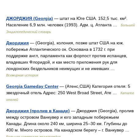
ДЖОРДЖИЯ (Georgia)
— штат на Юге США. 152,5 тыс. км².
Население 6,9 млн. человек (1993). Адм. ц. Атланта …
Большой
Энциклопедический словарь
Джорджия
— (Georgia), колония, позже штат США на юж.
побережье Атлантического ок. Основана в 1732 г. при
поддержке англ, парламента как форпост против испанцев,
владевших Флоридой, и как место приложения рук для
лондонских бездельников неимущих и не имевших …
Всемирная история
Georgia Gameday Center
— (Атенс,США) Категория отеля: 5
звездочный отель Адрес: 250 West Broad Street, Ате …
Каталог
отелей
Джорджия (пролив в Канаде)
— Джорджия (Georgia), пролив
между островом Ванкувер и юго западным побережьем
Канады. Длина около 240 км, ширина 25‒30 км. Глубины до
400 м. Много островов. На канадском берегу ‒ г. Ванкувер …
Большая советская энциклопедия