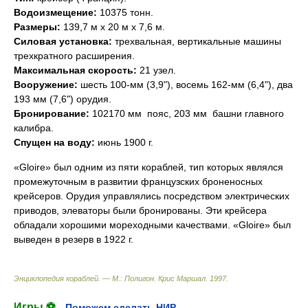
Водоизмещение:
10375 тонн.
Размеры:
139,7 м х 20 м х 7,6 м.
Силовая установка:
трехвальная, вертикальные машины
трехкратного расширения.
Максимальная скорость:
21 узел.
Вооружение:
шесть 100-мм (3,9"), восемь 162-мм (6,4"), два
193 мм (7,6") орудия.
Бронирование:
102170 мм  пояс, 203 мм  башни главного
калибра.
Спущен на воду:
июнь 1900 г.
«Gloire» был одним из пяти кораблей, тип которых являлся
промежуточным в развитии французских броненосных
крейсеров. Орудия управлялись посредством электрических
приводов, элеваторы были бронированы. Эти крейсера
обладали хорошими мореходными качествами. «Gloire» был
выведен в резерв в 1922 г.
Энциклопедия кораблей. — М.: Полигон
.
Крис Маршал
.
1997
.
Игры ⚽
Поможем сделать НИР