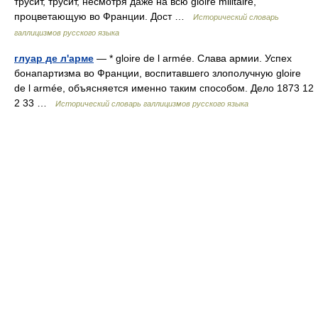
трусит, трусит, несмотря даже на всю gloire militaire,
процветающую во Франции. Дост …
Исторический словарь
галлицизмов русского языка
глуар де л'арме
— * gloire de l armée. Слава армии. Успех
бонапартизма во Франции, воспитавшего злополучную gloire
de l armée, объясняется именно таким способом. Дело 1873 12
2 33 …
Исторический словарь галлицизмов русского языка