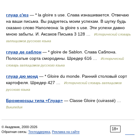
глуар с'юз
— * la gloire s use. Слава изнашивается. Отвечаю
на ваши письма. Вы радуетесь моим успехам. В шутку будь
сказано слово Наполеона: la gloire s use. Эти успехи давно
мною забыты. И. Аксаков Письма 3 128 …
Исторический словарь
галлицизмов русского языка
глуар де саблон
— * gloire de Sablon. Слава Саблона.
Полосатые сорта смородины. Шредер 616 …
Исторический
словарь галлицизмов русского языка
глуар дю монд
— * Gloire du monde. Ранний столовый сорт
картофеля. Шредер 427 …
Исторический словарь галлицизмов
русского языка
Броненосцы типа «Глуар»
— Classe Gloire (cuirassé) …
Википедия
© Академик, 2000-2026
18+
Обратная связь:
Техподдержка
,
Реклама на сайте