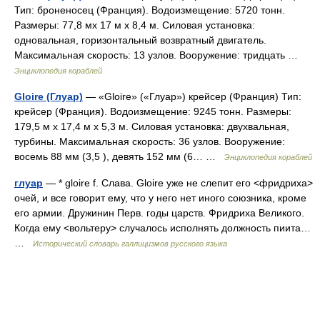
Тип: броненосец (Франция). Водоизмещение: 5720 тонн.
Размеры: 77,8 мх 17 м х 8,4 м. Силовая установка:
одновальная, горизонтальный возвратный двигатель.
Максимальная скорость: 13 узлов. Вооружение: тридцать …
Энциклопедия кораблей
Gloire (Глуар)
— «Gloire» («Глуар») крейсер (Франция) Тип:
крейсер (Франция). Водоизмещение: 9245 тонн. Размеры:
179,5 м х 17,4 м х 5,3 м. Силовая установка: двухвальная,
турбины. Максимальная скорость: 36 узлов. Вооружение:
восемь 88 мм (3,5 ), девять 152 мм (6… …
Энциклопедия кораблей
глуар
— * gloire f. Слава. Gloire уже не слепит его <фридриха>
очей, и все говорит ему, что у него нет иного союзника, кроме
его армии. Дружинин Перв. годы царств. Фридриха Великого.
Когда ему <вольтеру> случалось исполнять должность пиита…
…
Исторический словарь галлицизмов русского языка