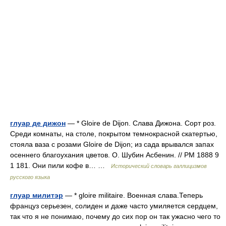
глуар де дижон
— * Gloire de Dijon. Слава Дижона. Сорт роз.
Среди комнаты, на столе, покрытом темнокрасной скатертью,
стояла ваза с розами Gloire de Dijon; из сада врывался запах
осеннего благоухания цветов. О. Шубин Асбенин. // РМ 1888 9
1 181. Они пили кофе в… …
Исторический словарь галлицизмов
русского языка
глуар милитэр
— * gloire militaire. Военная слава.Теперь
француз серьезен, солиден и даже часто умиляется сердцем,
так что я не понимаю, почему до сих пор он так ужасно чего то