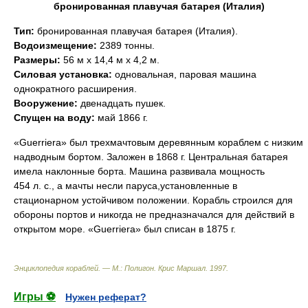
бронированная плавучая батарея (Италия)
Тип:
бронированная плавучая батарея (Италия).
Водоизмещение:
2389 тонны.
Размеры:
56 м х 14,4 м х 4,2 м.
Силовая установка:
одновальная, паровая машина
однократного расширения.
Вооружение:
двенадцать пушек.
Спущен на воду:
май 1866 г.
«Guerriera» был трехмачтовым деревянным кораблем с низким
надводным бортом. Заложен в 1868 г. Центральная батарея
имела наклонные борта. Машина развивала мощность
454 л. с., а мачты несли паруса,установленные в
стационарном устойчивом положении. Корабль строился для
обороны портов и никогда не предназначался для действий в
открытом море. «Guerriera» был списан в 1875 г.
Энциклопедия кораблей. — М.: Полигон
.
Крис Маршал
.
1997
.
Игры ⚽
Нужен реферат?