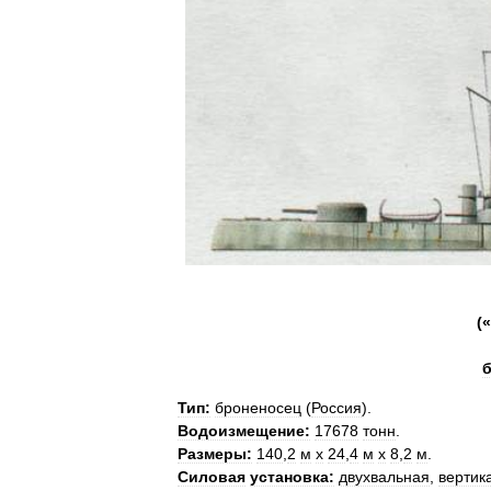
(«
б
Тип:
броненосец
(
Россия
).
Водоизмещение:
17678
тонн
.
Размеры:
140
,
2
м
х
24
,
4
м
х
8
,
2
м
.
Силовая
установка:
двухвальная
,
вертик