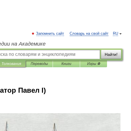
Запомнить сайт
Словарь на свой сайт
RU
едии на Академике
Найти!
Толкования
Переводы
Книги
Игры ⚽
ратор Павел I)