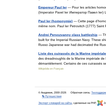
Empereur Paul Ier
— Pour les articles homon
(Imperator Pavel Ier Император Павел Ier
Paul Ier (homonymie)
— Cette page d’homonym
même nom. Paul Ier Petrovitch (1777) Sain
Andrei Pervozvanny class battleship
— The
built for the Imperial Russian Navy. These s
Russo Japanese war had decimated the Rus
Liste des cuirassés de la Marine impérial
des dreadnoughts de la Marine impériale de 
démantèlement. Certains de ces cuirassés s
Wikipédia en Français
© Академик, 2000-2026
Обратная связь:
Техподдерж
👣 Путешествия
Экспорт словарей на сайты
, сделанные на PHP,
Jo