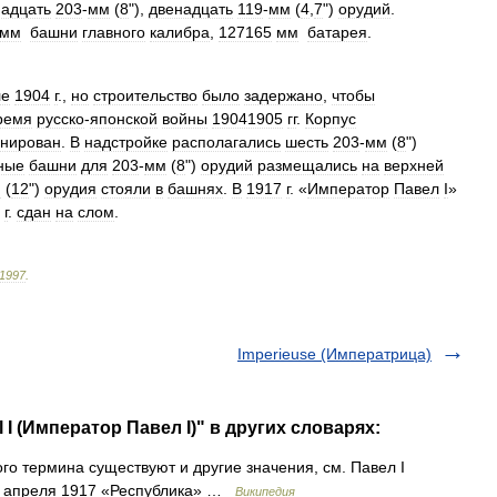
адцать
203
-
мм
(
8
"),
двенадцать
119
-
мм
(
4
,
7
")
орудий
.
мм
башни
главного
калибра
,
127165
мм
батарея
.
ле
1904
г
.,
но
строительство
было
задержано
,
чтобы
ремя
русско
-
японской
войны
19041905
гг
.
Корпус
нирован
.
В
надстройке
располагались
шесть
203
-
мм
(
8
")
ные
башни
для
203
-
мм
(
8
")
орудий
размещались
на
верхней
м
(
12
")
орудия
стояли
в
башнях
.
В
1917
г
. «
Император
Павел
I
»
г
.
сдан
на
слом
.
1997
.
Imperieuse (Императрица)
 I (Император Павел I)" в других словарях:
го термина существуют и другие значения, см. Павел I
19 апреля 1917 «Республика» …
Википедия