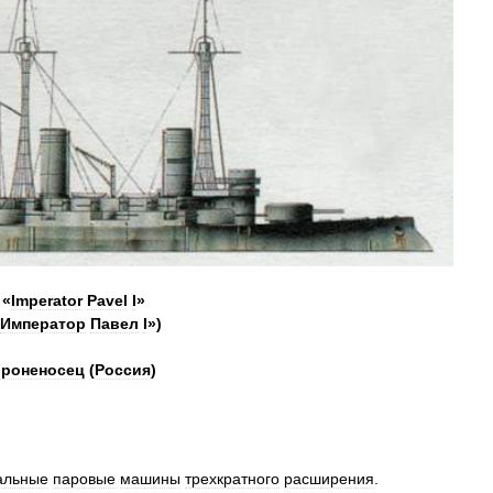
«
Imperator
Pavel
I
»
Император
Павел
I
»)
роненосец
(
Россия
)
альные
паровые
машины
трехкратного
расширения
.