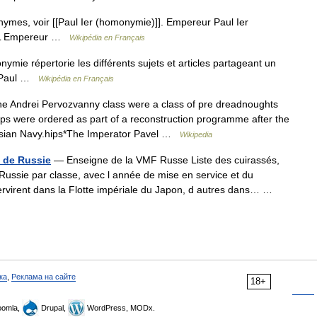
ymes, voir [[Paul Ier (homonymie)]]. Empereur Paul Ier
) L Empereur …
Wikipédia en Français
ie répertorie les différents sujets et articles partageant un
t Paul …
Wikipédia en Français
 Andrei Pervozvanny class were a class of pre dreadnoughts
hips were ordered as part of a reconstruction programme after the
sian Navy.hips*The Imperator Pavel …
Wikipedia
e de Russie
— Enseigne de la VMF Russe Liste des cuirassés,
Russie par classe, avec l année de mise en service et du
ervirent dans la Flotte impériale du Japon, d autres dans… …
ка
,
Реклама на сайте
18+
omla,
Drupal,
WordPress, MODx.