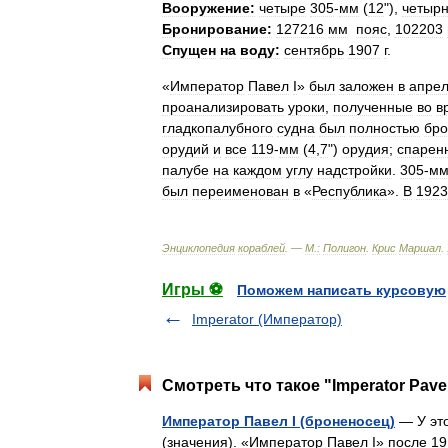
Вооружение:
четыре
305
-
мм
(
12
"),
четырн
Бронирование:
127216
мм
пояс
,
102203
Спущен
на
воду:
сентябрь
1907
г
.
«
Император
Павел
I
»
был
заложен
в
апре
проанализировать
уроки
,
полученные
во
в
гладкопалубного
судна
был
полностью
бро
орудий
и
все
119
-
мм
(
4
,
7
")
орудия
;
спарен
палубе
на
каждом
углу
надстройки
.
305
-
м
был
переименован
в
«
Республика
».
В
1923
Энциклопедия
кораблей
. —
М
.
:
Полигон
.
Крис
Маршал
.
Игры ⚽
Поможем написать курсовую
Imperator (Император)
Смотреть что такое "Imperator Pavel
Император Павел I (броненосец)
— У это
(значения). «Император Павел I» после 