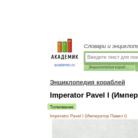
Словари и энциклоп
academic.ru
Энциклопедия кораблей
Энциклопедия кораблей
Imperator Pavel I (Импе
Толкование
Imperator
Pavel
I
(
Император
Павел
I
)