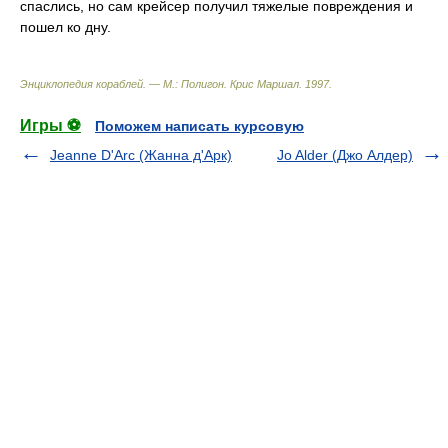
спаслись, но сам крейсер получил тяжелые повреждения и
пошел ко дну.
Энциклопедия кораблей. — М.: Полигон
.
Крис Маршал
.
1997
.
Игры ⚽
Поможем написать курсовую
Jeanne D'Arc (Жанна д'Арк)
Jo Alder (Джо Алдер)