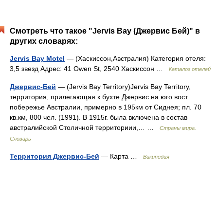
Смотреть что такое "Jervis Bay (Джервис Бей)" в
других словарях:
Jervis Bay Motel
— (Хаскиссон,Австралия) Категория отеля:
3,5 звезд Адрес: 41 Owen St, 2540 Хаскиссон …
Каталог отелей
Джервис-Бей
— (Jervis Bay Territory)Jervis Bay Territory,
территория, прилегающая к бухте Джервис на юго вост.
побережье Австралии, примерно в 195км от Сиднея; пл. 70
кв.км, 800 чел. (1991). В 1915г. была включена в состав
австралийской Столичной территориии,… …
Страны мира.
Словарь
Территория Джервис-Бей
— Карта …
Википедия