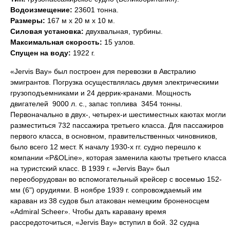
Водоизмещение:
23601 тонна.
Размеры:
167 м х 20 м х 10 м.
Силовая установка:
двухвальная, турбины.
Максимальная скорость:
15 узлов.
Спущен на воду:
1922 г.
«Jervis Bay» был построен для перевозки в Австралию
эмигрантов. Погрузка осуществлялась двумя электрическими
грузоподъемниками и 24 деррик-кранами. Мощность
двигателей  9000 л. с., запас топлива  3454 тонны.
Первоначально в двух-, четырех-и шестиместных каютах могли
разместиться 732 пассажира третьего класса. Для пассажиров
первого класса, в основном, правительственных чиновников,
было всего 12 мест. К началу 1930-х гг. судно перешло к
компании «P&OLine», которая заменила каюты третьего класса
на туристский класс. В 1939 г. «Jervis Bay» был
переоборудован во вспомогательный крейсер с восемью 152-
мм (6") орудиями. В ноябре 1939 г. сопровождаемый им
караван из 38 судов был атакован немецким броненосцем
«Admiral Scheer». Чтобы дать каравану время
рассредоточиться, «Jervis Bay» вступил в бой. 32 судна