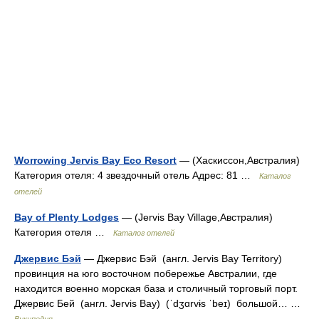
Worrowing Jervis Bay Eco Resort
— (Хаскиссон,Австралия)
Категория отеля: 4 звездочный отель Адрес: 81 …
Каталог
отелей
Bay of Plenty Lodges
— (Jervis Bay Village,Австралия)
Категория отеля …
Каталог отелей
Джервис Бэй
— Джервис Бэй (англ. Jervis Bay Territory)
провинция на юго восточном побережье Австралии, где
находится военно морская база и столичный торговый порт.
Джервис Бей (англ. Jervis Bay) (ˈdʒɑrvɨs ˈbeɪ) большой… …
Википедия