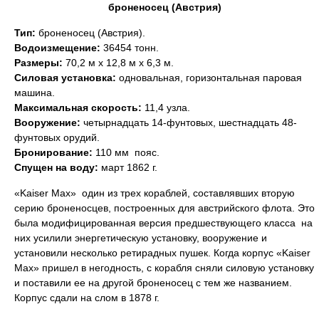
броненосец (Австрия)
Тип:
броненосец (Австрия).
Водоизмещение:
36454 тонн.
Размеры:
70,2 м х 12,8 м х 6,3 м.
Силовая установка:
одновальная, горизонтальная паровая
машина.
Максимальная скорость:
11,4 узла.
Вооружение:
четырнадцать 14-фунтовых, шестнадцать 48-
фунтовых орудий.
Бронирование:
110 мм  пояс.
Спущен на воду:
март 1862 г.
«Kaiser Max»  один из трех кораблей, составлявших вторую
серию броненосцев, построенных для австрийского флота. Это
была модифицированная версия предшествующего класса  на
них усилили энергетическую установку, вооружение и
установили несколько ретирадных пушек. Когда корпус «Kaiser
Max» пришел в негодность, с корабля сняли силовую установку
и поставили ее на другой броненосец с тем же названием.
Корпус сдали на слом в 1878 г.