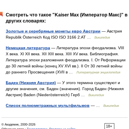
Смотреть что такое "Kaiser Max (Император Макс)" в
других словарях:
Золотые и серебряные монеты евро Австрии
— Австрия
Republik Österreich Код ISO ISO 3166 2:AT …
Википедия
Немецкая литература
— Литература эпохи феодализма. VIII
X века. XI XII века. XII XIII века. XIII XV века. Библиография.
Литература эпохи разложения феодализма. I. От Реформации
до 30 летней войны (конец XV XVI вв.). II От 30 летней войны
до раннего Просвещения (XVII в …
Литературная энциклопедия
Баден (Нижняя Австрия)
— У этого термина существуют и
другие значения, см. Баден (значения). Город Баден (Нижняя
Австрия) Baden (Niederösterreich) Герб …
Википедия
Список полнометражных мультфильмов
— …
Википедия
© Академик, 2000-2026
18+