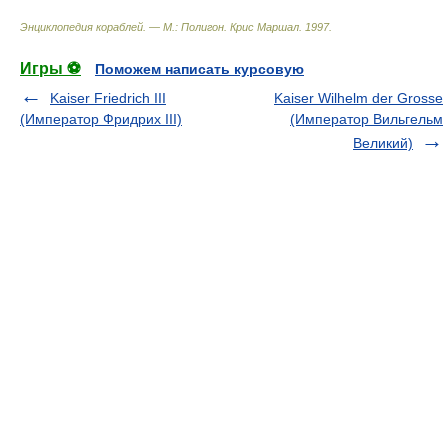
Энциклопедия кораблей. — М.: Полигон
.
Крис Маршал
.
1997
.
Игры ⚽
Поможем написать курсовую
Kaiser Friedrich III
Kaiser Wilhelm der Grosse
(Император Фридрих III)
(Император Вильгельм
Великий)