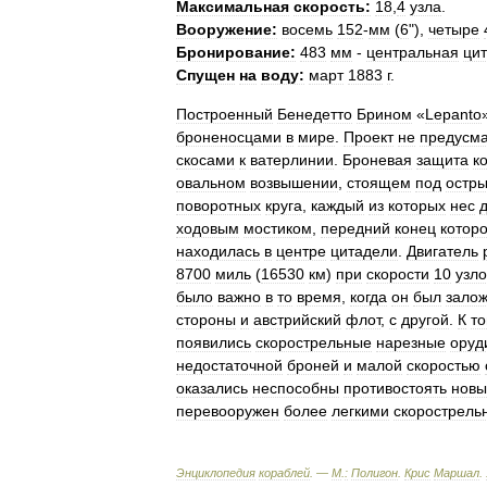
Максимальная
скорость:
18
,
4
узла
.
Вооружение:
восемь
152
-
мм
(
6
"),
четыре
Бронирование:
483
мм
-
центральная
ци
Спущен
на
воду:
март
1883
г
.
Построенный
Бенедетто
Брином
«
Lepanto
броненосцами
в
мире
.
Проект
не
предусм
скосами
к
ватерлинии
.
Броневая
защита
к
овальном
возвышении
,
стоящем
под
остр
поворотных
круга
,
каждый
из
которых
нес
ходовым
мостиком
,
передний
конец
которо
находилась
в
центре
цитадели
.
Двигатель
8700
миль
(
16530
км
)
при
скорости
10
узло
было
важно
в
то
время
,
когда
он
был
зало
стороны
и
австрийский
флот
,
с
другой
.
К
т
появились
скорострельные
нарезные
оруд
недостаточной
броней
и
малой
скоростью
оказались
неспособны
противостоять
нов
перевооружен
более
легкими
скорострель
Энциклопедия
кораблей
. —
М
.
:
Полигон
.
Крис
Маршал
.