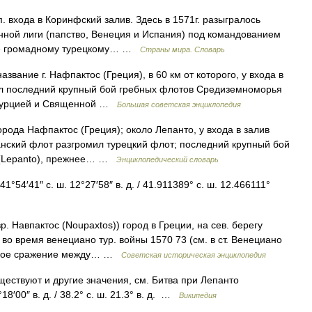
п. входа в Коринфский залив. Здесь в 1571г. разыгралось
ной лиги (папство, Венеция и Испания) под командованием
ние громадному турецкому… …
Страны мира. Словарь
ние г. Нафпактос (Греция), в 60 км от которого, у входа в
ёл последний крупный бой гребных флотов Средиземноморья
 Турцией и Священной …
Большая советская энциклопедия
рода Нафпактос (Греция); около Лепанто, у входа в залив
анский флот разгромил турецкий флот; последний крупный бой
 (Lepanto), прежнее… …
Энциклопедический словарь
°54′41″ с. ш. 12°27′58″ в. д. / 41.911389° с. ш. 12.466111°
р. Навпактос (Noupaxtos)) город в Греции, на сев. берегу
1 во время венециано тур. войны 1570 73 (см. в ст. Венециано
рское сражение между… …
Советская историческая энциклопедия
ествуют и другие значения, см. Битва при Лепанто
18′00″ в. д. / 38.2° с. ш. 21.3° в. д. …
Википедия