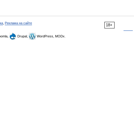
ка
,
Реклама на сайте
18+
omla,
Drupal,
WordPress, MODx.