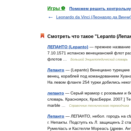
Игры ⚽
Поможем решить контрольну
Leonardo da Vinci (Леонардо да Винчи
Смотреть что такое "Lepanto (Лепа
ЛЕПАНТО (Lepanto)
— прежнее название г
7.10.1571 испанско венецианский флот ра
флотов …
Большой Энциклопедический словарь
Лепанто
— (Lepanto) Венециано турецкие 
венец, кораблей под командованием Хуана 
На левом фланге 254 турки добились нек
лепанто
— Серый мрамор с розовыми и бе
словарь. Красноярск, КрасБерри. 2007.] Т
marble …
Справочник технического переводчика
Лепанто
— ЛЕПАНТО, небол. городъ на сѣв.
г. Непакты. Подступъ къ Л. защищенъ 2 ст
Румеліасъ и Кастелли Мореасъ (древн. А