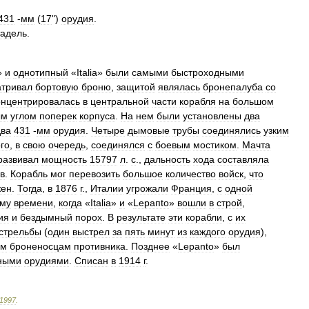
431
-
мм
(
17
")
орудия
.
тадель
.
»
и
однотипный
«
Italia
»
были
самыми
быстроходными
атривал
бортовую
броню
,
защитой
являлась
бронепалуба
со
онцентрировалась
в
центральной
части
корабля
на
большом
ым
углом
поперек
корпуса
.
На
нем
были
установлены
два
два
431
-
мм
орудия
.
Четыре
дымовые
трубы
соединялись
узким
го
,
в
свою
очередь
,
соединялся
с
боевым
мостиком
.
Мачта
развивал
мощность
15797
л
.
с
.,
дальность
хода
составляла
в
.
Корабль
мог
перевозить
большое
количество
войск
,
что
жен
.
Тогда
,
в
1876
г
.,
Италии
угрожали
Франция
,
с
одной
ому
времени
,
когда
«
Italia
»
и
«
Lерапtо
»
вошли
в
строй
,
ия
и
бездымный
порох
.
В
результате
эти
корабли
,
с
их
стрельбы
(
один
выстрел
за
пять
минут
из
каждого
орудия
),
ым
броненосцам
противника
.
Позднее
«
Lepanto
»
был
ными
орудиями
.
Списан
в
1914
г
.
1997
.