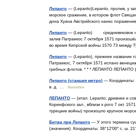
Лепанто
— (Lepanto)Lepanto, пролив, у за
морское сражение, в котором флот Священ
дона Хуана Австрийского нанес пораже
Лепанто
— (Lepanto) средневековое назва
залив Патраикос 7 октября 1571 произош
во время Кипрской войны 1570 73 между
Лепанто
— (Lepanto), прежнее название го
Патраикос, 7 октября 1571 испано венеци
гребных флотов. * * * ЛЕПАНТО ЛЕПАНТО
Лепанто (станция метро)
— Координаты: 41
в. д. …
Википедия
ЛЕПАНТО
— (итал. Lepanto; древнее и сов
Коринфского зал., вблизи к рого 7 окт. 157
турецкие войны) произошло крупное мо
Битва при Лепанто
— У этого термина сущ
(значения). Координаты: 38°12′00″ с. ш. 21°