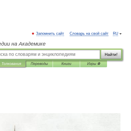
Запомнить сайт
Словарь на свой сайт
RU
едии на Академике
Найти!
Толкования
Переводы
Книги
Игры ⚽