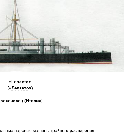
«
Lepanto
»
(«
Лепанто
»)
роненосец
(
Италия
)
альные
паровые
машины
тройного
расширения
.