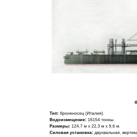
б
Тип:
броненосец
(
Италия
).
Водоизмещение:
16154
тонны
.
Размеры:
124
,
7
м
х
22
,
3
м
х
9
,
6
м
.
Силовая
установка:
двухвальная
,
вертик