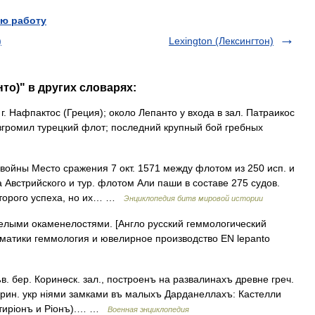
ю работу
)
Lexington (Лексингтон)
нто)" в других словарях:
. Нафпактос (Греция); около Лепанто у входа в зал. Патраикос
згромил турецкий флот; последний крупный бой гребных
войны Место сражения 7 окт. 1571 между флотом из 250 исп. и
Австрийского и тур. флотом Али паши в составе 275 судов.
оторого успеха, но их… …
Энциклопедия битв мировой истории
лыми окаменелостями. [Англо русский геммологический
ематики геммология и ювелирное производство EN lepanto
 бер. Коринѳск. зал., построенъ на развалинахъ древне греч.
арин. укр ніями замками въ малыхъ Дарданеллахъ: Кастелли
нтиріонъ и Ріонъ).… …
Военная энциклопедия