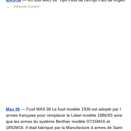
MAS-36
— Un fusil MAS 36. Tipo Fusil de cerrojo País de origen
…
Wikipedia Español
Mas 36
— Fusil MAS 36 Le fusil modèle 1936 est adopté par l
armée française pour remplacer le Lebel modèle 1886/93 ainsi
que les armes du système Berthier modèle 07/15M16 et
1892M16. Il était fabriqué par la Manufacture d armes de Saint