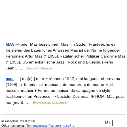
MAS
— oder Mas bezeichnet: Mas, im Süden Frankreichs ein
freistehendes bäuerliches Anwesen Mas ist der Name folgender
Personen: Artur Mas (* 1956), katalanischer Politiker Carolyne Mas
(* 1955), US amerikanische Jazz , Rock und Bluesmusikerin
Jean… …
Deutsch Wikipedia
mas
— [ ma(s) ] n. m. • répandu 1842; mot langued. et provenç.
(1109); a. fr. mès, lat. mansum, de manere « demeurer »; cf.
maison, manoir ♦ Ferme ou maison de campagne de style
traditionnel, en Provence. ⇒ bastide. Des mas. ⊗ HOM. Mât; poss.
ma (mon); …
Encyclopédie Universelle
© Академик, 2000-2026
18+
Обратная связь:
Техподдержка
,
Реклама на сайте