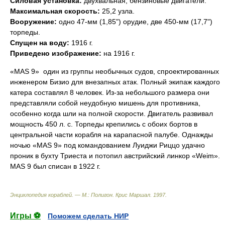
Силовая установка:
двухвальная, бензиновые двигатели.
Максимальная скорость:
25,2 узла.
Вооружение:
одно 47-мм (1,85") орудие, две 450-мм (17,7")
торпеды.
Спущен на воду:
1916 г.
Приведено изображение:
на 1916 г.
«MAS 9»  один из группы необычных судов, спроектированных
инженером Бизио для внезапных атак. Полный экипаж каждого
катера составлял 8 человек. Из-за небольшого размера они
представляли собой неудобную мишень для противника,
особенно когда шли на полной скорости. Двигатель развивал
мощность 450 л. с. Торпеды крепились с обоих бортов в
центральной части корабля на карапасной палубе. Однажды
ночью «MAS 9» под командованием Луиджи Риццо удачно
проник в бухту Триеста и потопил австрийский линкор «Weim».
MAS 9 был списан в 1922 г.
Энциклопедия кораблей. — М.: Полигон
.
Крис Маршал
.
1997
.
Игры ⚽
Поможем сделать НИР