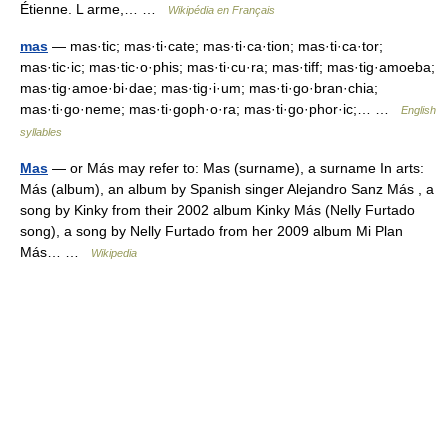
Étienne. L arme,… …
Wikipédia en Français
mas
— mas·tic; mas·ti·cate; mas·ti·ca·tion; mas·ti·ca·tor;
mas·tic·ic; mas·tic·o·phis; mas·ti·cu·ra; mas·tiff; mas·tig·amoeba;
mas·tig·amoe·bi·dae; mas·tig·i·um; mas·ti·go·bran·chia;
mas·ti·go·neme; mas·ti·goph·o·ra; mas·ti·go·phor·ic;… …
English
syllables
Mas
— or Más may refer to: Mas (surname), a surname In arts:
Más (album), an album by Spanish singer Alejandro Sanz Más , a
song by Kinky from their 2002 album Kinky Más (Nelly Furtado
song), a song by Nelly Furtado from her 2009 album Mi Plan
Más… …
Wikipedia