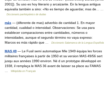
2001]). Su uso es hoy literario y arcaizante. En la lengua antigua
equivalía también a sino: «No es tiempo de aguardar, mas de… …
Diccionario panhispánico de dudas
más
— (diferente de mas) adverbio de cantidad 1. En mayor
cantidad, cualidad o intensidad. Observaciones: Se usa para
establecer comparaciones entre cantidades, números o
intensidades, aunque el segundo término no vaya expreso:
Marcos es más rápido que …
Diccionario Salamanca de la Lengua Española
MAS 49
— Le Fusil semi automatique Mle 1949 équipa les forces
militaires françaises à partir de 1950 et sa version MAS 49/56 sert
jusqu aux années 1990 environ. Né d un prototype développé en
1938, il remplaça le MAS 36 avant de laisser sa place au FAMAS
…
Wikipédia en Français