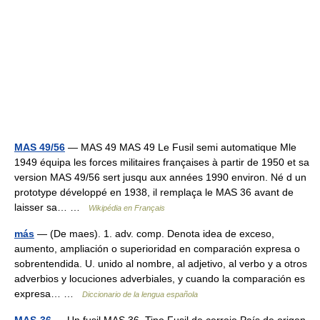
MAS 49/56
— MAS 49 MAS 49 Le Fusil semi automatique Mle
1949 équipa les forces militaires françaises à partir de 1950 et sa
version MAS 49/56 sert jusqu aux années 1990 environ. Né d un
prototype développé en 1938, il remplaça le MAS 36 avant de
laisser sa… …
Wikipédia en Français
más
— (De maes). 1. adv. comp. Denota idea de exceso,
aumento, ampliación o superioridad en comparación expresa o
sobrentendida. U. unido al nombre, al adjetivo, al verbo y a otros
adverbios y locuciones adverbiales, y cuando la comparación es
expresa… …
Diccionario de la lengua española