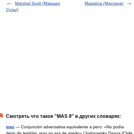
Marshal Soult (Маршал
Masséna (Массена)
Сульт)
Смотреть что такое "MAS 9" в других словарях:
mas
— Conjunción adversativa equivalente a pero: «No podía
dejar de temblar, mas no era de miedo» (Jodorowsky Danza [Chile