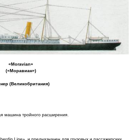
«
Moravian
»
(«
Моравиан
»)
нер
(
Великобритания
)
ая
машина
тройного
расширения
.
berdin
Line
»,
и
предназначен
для
грузовых
и
пассажирских