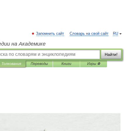
Запомнить сайт
Словарь на свой сайт
RU
едии на Академике
Найти!
Толкования
Переводы
Книги
Игры ⚽