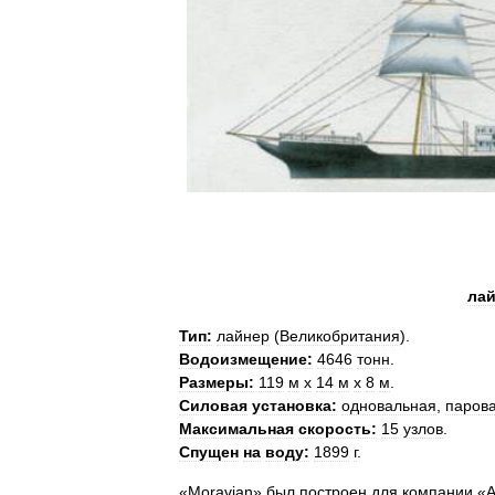
лай
Тип:
лайнер
(
Великобритания
).
Водоизмещение:
4646
тонн
.
Размеры:
119
м
х
14
м
х
8
м
.
Силовая
установка:
одновальная
,
паров
Максимальная
скорость:
15
узлов
.
Спущен
на
воду:
1899
г
.
«
Moravian
»
был
построен
для
компании
«
A