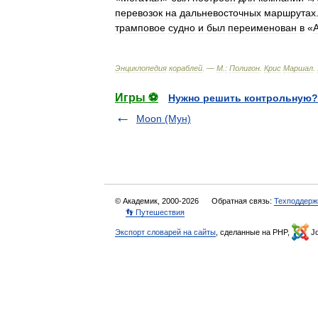
перевозок
на
дальневосточных
маршрутах
трамповое
судно
и
был
переименован
в
«
Энциклопедия
кораблей
. —
М
.
:
Полигон
.
Крис
Маршал
.
Игры ⚽
Нужно решить контрольную?
Moon (Мун)
© Академик, 2000-2026
Обратная связь:
Техподдерж
👣 Путешествия
Экспорт словарей на сайты
, сделанные на PHP,
Jo