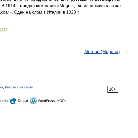
.
В
1914
г
.
продан
компании
«
Mogul
»,
где
использовался
как
Akbar
».
Сдан
на
слом
в
Италии
в
1923
г
.
1997
.
Moreno (Морено)
ка
,
Реклама на сайте
18+
omla,
Drupal,
WordPress, MODx.