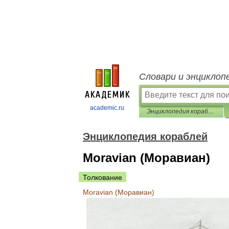
Словари и энциклоп
academic.ru
Энциклопедия кораблей
Энциклопедия кораблей
Moravian (Моравиан)
Толкование
Moravian
(
Моравиан
)