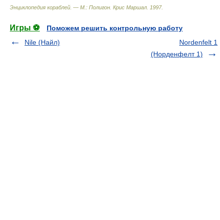
Энциклопедия кораблей. — М.: Полигон
.
Крис Маршал
.
1997
.
Игры ⚽
Поможем решить контрольную работу
Nile (Найл)
Nordenfelt 1
(Норденфелт 1)