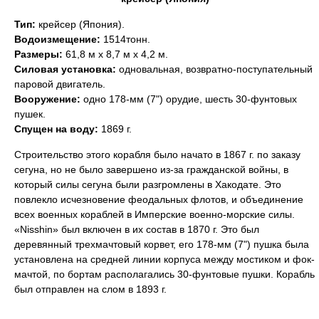
Тип:
крейсер (Япония).
Водоизмещение:
1514тонн.
Размеры:
61,8 м х 8,7 м х 4,2 м.
Силовая установка:
одновальная, возвратно-поступательный
паровой двигатель.
Вооружение:
одно 178-мм (7") орудие, шесть 30-фунтовых
пушек.
Спущен на воду:
1869 г.
Строительство этого корабля было начато в 1867 г. по заказу
сегуна, но не было завершено из-за гражданской войны, в
который силы сегуна были разгромлены в Хакодате. Это
повлекло исчезновение феодальных флотов, и объединение
всех военных кораблей в Имперские военно-морские силы.
«Nisshin» был включен в их состав в 1870 г. Это был
деревянный трехмачтовый корвет, его 178-мм (7") пушка была
установлена на средней линии корпуса между мостиком и фок-
мачтой, по бортам располагались 30-фунтовые пушки. Корабль
был отправлен на слом в 1893 г.