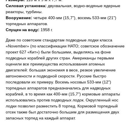
Силовая установка:
двухвальная, водно-водяные ядерные
реакторы, турбины.
Вооружение:
четыре 400-мм (15,7"), восемь 533-мм (21")
торпедных аппаратов.
Спущен на воду:
1958 г.
Даже по советским стандартам подводные лодки класса
«November» (по классификации НАТО; советское обозначение 
проект 627 «Кит») были большими, выделяясь на фоне
подводных кораблей других стран. Американцы первыми
оценили все преимущества использования атомных
двигателей: большая экономия в весе, резкое увеличение
автономности и подводной скорости. Русские быстро
последовали их примеру. Восемь носовых 533-мм (12")
торпедных аппаратов предназначались для надводных
кораблей, в то время как 400-мм (15,7") кормовые аппараты
использовались против подводных лодок. Округленный нос
лодки позволил разместить 8 торпед. Кормовой торпедный
отсек также был достаточно большим для размещения двух
запасных торпед на каждый аппарат.