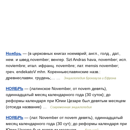
Ноябрь
— (в церковных книгах ноемврий; англ., голд., дат.,
нем. и швед.november; венгер. Szt Andras hava, november; исп.
noviembre; итал. ифранц. novembre; лат. mensis november;
греч. endekatoV mhn. Коренныеславянские назв.:
древнеславян. грудень;… …
Энциклопедия Брокгауза и Ефрона
НОЯБРЬ
— (латинское November, от novem девять),
одиннадцатый месяц календарного года (30 суток); до
реформы календаря при Юлии Цезаре был девятым месяцем
(отсюда название) …
Современная энциклопедия
НОЯБРЬ
— (лат. November от novem девять), одиннадцатый
месяц календарного года (30 сут); до реформы календаря при
Юлии Цезаре был девятым месяцем …
Большой