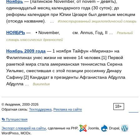
Ноябрь
— (латинское November, от novem – девять),
одиннадцатый месяц календарного года (30 суток); до
реформы календаря при Юлии Цезаре был девятым месяцем
(отсюда название). …
Иллюстрированный энциклопедический словарь
НОЯБРЬ
— • November, см. Annus, Год, II …
Реальный
словарь классических древностей
Ноябрь 2009 года
— 1 ноября Тайфун «Миринаэ» на
Филиппинах унес жизни не менее 14 человек.[1] Первой
ракеткой мира стала американская теннисистка Серена
Уильямс, сместившая с этой позиции россиянку Динару
Сафину.[2] Кандидат в президенты Афганистана Абдулла
Абдулла …
Википедия
© Академик, 2000-2026
18+
Обратная связь:
Техподдержка
,
Реклама на сайте
👣 Путешествия
Экспорт словарей на сайты
, сделанные на PHP,
Joomla,
Drupal,
WordPress, MODx.