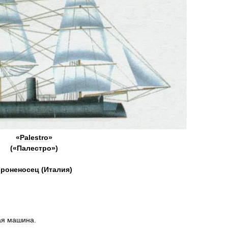
«
Palestro
»
(«
Палестро
»)
роненосец
(
Италия
)
ая
машина
.