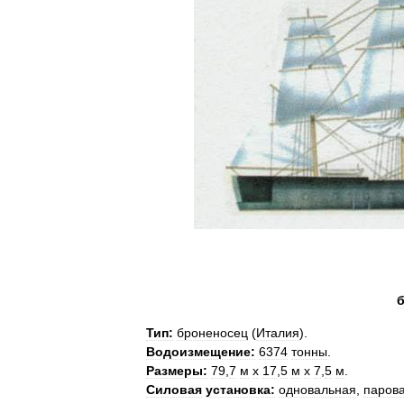
б
Тип:
броненосец
(
Италия
).
Водоизмещение:
6374
тонны
.
Размеры:
79
,
7
м
х
17
,
5
м
х
7
,
5
м
.
Силовая
установка:
одновальная
,
паров