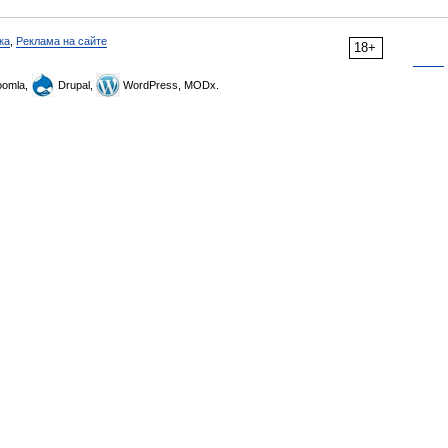
ка
,
Реклама на сайте
18+
omla,
Drupal,
WordPress, MODx.