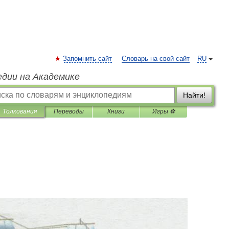
Запомнить сайт
Словарь на свой сайт
RU
едии на Академике
Найти!
Толкования
Переводы
Книги
Игры ⚽