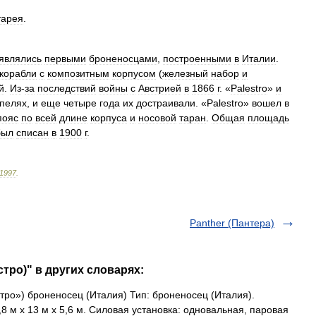
тарея
.
являлись
первыми
броненосцами
,
построенными
в
Италии
.
корабли
с
композитным
корпусом
(
железный
набор
и
й
.
Из
-
за
последствий
войны
с
Австрией
в
1866
г
. «
Palestro
»
и
апелях
,
и
еще
четыре
года
их
достраивали
. «
Palestro
»
вошел
в
пояс
по
всей
длине
корпуса
и
носовой
таран
.
Общая
площадь
был
списан
в
1900
г
.
1997
.
Panther (Пантера)
стро)" в других словарях:
тро») броненосец (Италия) Тип: броненосец (Италия).
 м х 13 м х 5,6 м. Силовая установка: одновальная, паровая