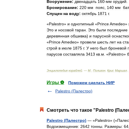
Вооружение:
двенадцать
160
-
мм
орудий
.
Бронирование:
220
мм
пояс
,
140
мм
ба
Спущен
на
воду:
октябрь
1871
г
.
«
Palestro
»
и
однотипный
«
Prince
Amedeo
»
Это
и
носовой
таран
.
Это
были
последние
деревянная
обшивка
)
и
парусной
оснастко
«
Prince
Amedeo
»
провели
шесть
лет
на
ст
строй
в
июле
1875
г
.
У
него
был
броневой
парусов
составляла
3413
кв
.
м
. «
Palestro
»
Энциклопедия
кораблей
. —
М
.
:
Полигон
.
Крис
Маршал
.
Игры ⚽
Поможем сделать НИР
Palestro (Палестро)
Смотреть что такое "Palestro (Пале
Palestro (Палестро)
— «Palestro» («Палес
Водоизмещение: 2642 тонны. Размеры: 64,8