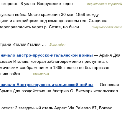
 скорость: 8 узлов. Вооружение: одно… …
Энциклопедия кораблей
нцузская война Место сражения 30 мая 1859 между
дини и австрийцами под командованием ген. Стадиона.
 переправлялись через р. Сезия, но были… …
Энциклопедия битв
 Страна ИталияИталия …
Википедия
 начало австро-прусско-итальянской войны
— Армия Для
ьзовал Италию, которая заблаговременно приступила к
мическим соображениям в 1865 г. вовсе не был призван
гиванию войск… …
Википедия
 начало Австро-прусско-итальянской войны
— Основная
 Армия Для воздействия на Австрию О. Бисмарк использовал
теля: 2 звездочный отель Адрес: Via Palestro 87, Вокзал