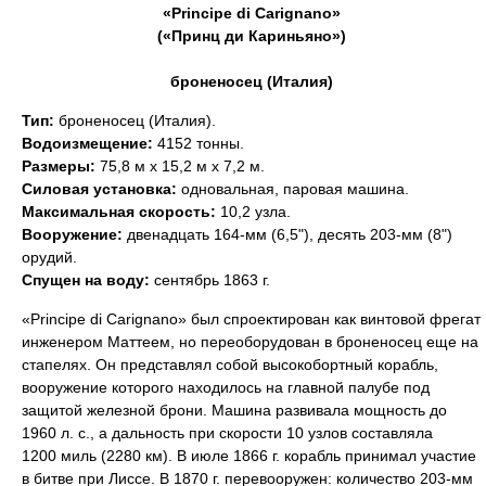
«Principe di Carignano»
(«Принц ди Кариньяно»)
броненосец (Италия)
Тип:
броненосец (Италия).
Водоизмещение:
4152 тонны.
Размеры:
75,8 м х 15,2 м х 7,2 м.
Силовая установка:
одновальная, паровая машина.
Максимальная скорость:
10,2 узла.
Вооружение:
двенадцать 164-мм (6,5"), десять 203-мм (8")
орудий.
Спущен на воду:
сентябрь 1863 г.
«Principe di Carignano» был спроектирован как винтовой фрегат
инженером Маттеем, но переоборудован в броненосец еще на
стапелях. Он представлял собой высокобортный корабль,
вооружение которого находилось на главной палубе под
защитой железной брони. Машина развивала мощность до
1960 л. с., а дальность при скорости 10 узлов составляла
1200 миль (2280 км). В июле 1866 г. корабль принимал участие
в битве при Лиссе. В 1870 г. перевооружен: количество 203-мм