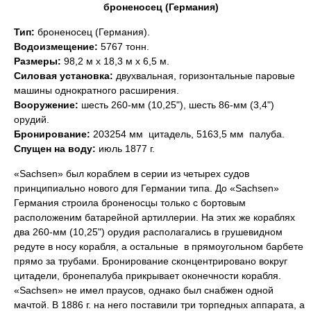
броненосец (Германия)
Тип:
броненосец (Германия).
Водоизмещение:
5767 тонн.
Размеры:
98,2 м х 18,3 м х 6,5 м.
Силовая установка:
двухвальная, горизонтальные паровые
машины однократного расширения.
Вооружение:
шесть 260-мм (10,25"), шесть 86-мм (3,4")
орудий.
Бронирование:
203254 мм  цитадель, 5163,5 мм  палуба.
Спущен на воду:
июль 1877 г.
«Sachsen» был кораблем в серии из четырех судов
принципиально нового для Германии типа. До «Sachsen»
Германия строила броненосцы только с бортовым
расположеним батарейной артиллерии. На этих же кораблях
два 260-мм (10,25") орудия располагались в грушевидном
редуте в носу корабля, а остальные  в прямоугольном барбете
прямо за трубами. Бронирование сконцентрировано вокруг
цитадели, бронепалуба прикрывает оконечности корабля.
«Sachsen» не имел праусов, однако был снабжен одной
мачтой. В 1886 г. на него поставили три торпедных аппарата, а