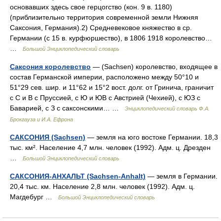
основавших здесь свое герцогство (кон. 9 в. 1180)
(приблизительно территория современной земли Нижняя
Саксония, Германия).2) Средневековое княжество в ср.
Германии (с 15 в. курфюршество), в 1806 1918 королевство…
…
Большой Энциклопедический словарь
Саксония королевство
— (Sachsen) королевство, входящее в
состав Германской империи, расположено между 50°10 и
51°29 сев. шир. и 11°62 и 15°2 вост. долг. от Гринича, граничит
с С и В с Пруссией, с Ю и ЮВ с Австрией (Чехией), с ЮЗ с
Баварией, с З с саксонскими… …
Энциклопедический словарь Ф.А.
Брокгауза и И.А. Ефрона
САКСОНИЯ (Sachsen)
— земля на юго востоке Германии. 18,3
тыс. км². Население 4,7 млн. человек (1992). Адм. ц. Дрезден
…
Большой Энциклопедический словарь
САКСОНИЯ-АНХАЛЬТ (Sachsen-Anhalt)
— земля в Германии.
20,4 тыс. км. Население 2,8 млн. человек (1992). Адм. ц.
Магдебург …
Большой Энциклопедический словарь