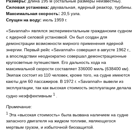
Размеры:
длина 195 м (остальные размеры неизвестны).
Силовая установка:
двухвальная, ядерный реактор, турбины.
Максимальная скорость:
20,5 узла.
Спущен на воду:
июль 1959 г.
«Savannah» являлся экспериментальным гражданским судном
с ядерной силовой установкой. Он был создан для
демонстрации возможности мирного применения ядерной
энергии. Первый рейс «Savannah» совершил в августе 1962 г.,
а впоследствии неоднократно совершал демонстрационные
кругосветные путешествия. Его дальность хода на
максимальной скорости составляет 336000 миль (638400 км).
Экипаж состоит из 110 человек, кроме того, на судне имеются
каюты для 60 пассажиров. В 1972 г. «Savannah» вывели из
эксплуатации, так как высокая стоимость эксплуатации делала
1
судно неэффективным
.
Примечание:
1
Эта «высокая стоимость» была вызвана наличием на судне
запасного двигателя на жидком топливе, являющегося
мертвым грузом, и избыточной биозащитой.