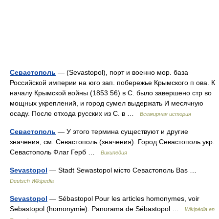
Севастополь
— (Sevastopol), порт и военно мор. база
Российской империи на юго зап. побережье Крымского п ова. К
началу Крымской войны (1853 56) в С. было завершено стр во
мощных укреплений, и город сумел выдержать И месячную
осаду. После отхода русских из С. в …
Всемирная история
Севастополь
— У этого термина существуют и другие
значения, см. Севастополь (значения). Город Севастополь укр.
Севастополь Флаг Герб …
Википедия
Sevastopol
— Stadt Sewastopol місто Севастополь Bas …
Deutsch Wikipedia
Sevastopol
— Sébastopol Pour les articles homonymes, voir
Sebastopol (homonymie). Panorama de Sébastopol …
Wikipédia en