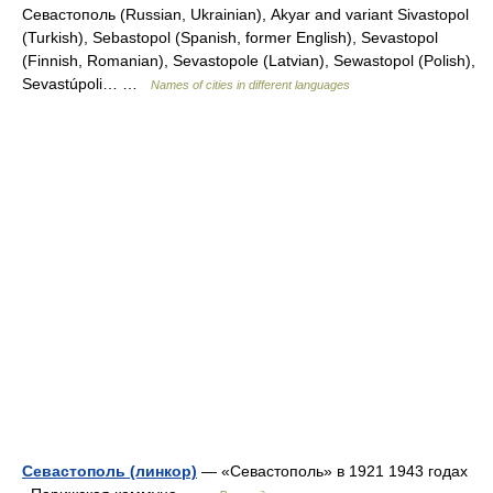
Севастополь (Russian, Ukrainian), Akyar and variant Sivastopol
(Turkish), Sebastopol (Spanish, former English), Sevastopol
(Finnish, Romanian), Sevastopole (Latvian), Sewastopol (Polish),
Sevastúpoli… …
Names of cities in different languages
Севастополь (линкор)
— «Севастополь» в 1921 1943 годах