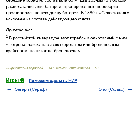
середине корабля, составляла 60 м. Два 203-мм (8") орудия
располагались вне батареи. Бронированные переборки
простирались на всю длину батареи. В 1880 г. «Севастополь»
исключен из состава действующего флота.
Примечание:
1
В российской литературе этот корабль и однотипный с ним
«Петропавловск» называют фрегатом или броненосным
крейсером, но никак не броненосцем.
Энциклопедия кораблей. — М.: Полигон
.
Крис Маршал
.
1997
.
Игры ⚽
Поможем сделать НИР
Seraph (Сераф)
Sfax (Сфакс)