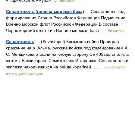
«Парижская коммуна» …
Википедия
Севастополь (военно-морская база)
— Севастополь Год
формирования Страна Российская Федерация Подчинение
Военно морской флот Российской Федерации В составе
Черноморский флот Тип Военно морская база …
Википедия
Севастополь
— (Sevastopol) Крымская война Проиграв
сражение на р. Альма, русские войска под командованием А.
С. Меншикова отошли на южную сторону Се 405вастополя, а
затем к Бахчисараю. Семитысячный гарнизон Севастополя и
экипажи находившихся на рейде кораблей… …
Энциклопедия
битв мировой истории