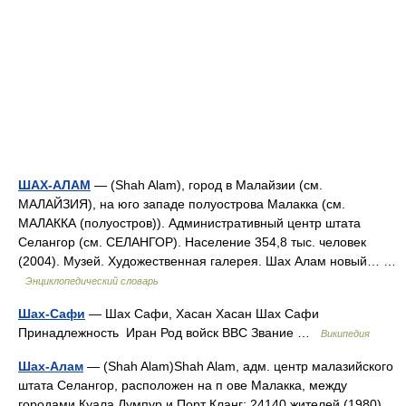
ШАХ-АЛАМ
— (Shah Alam), город в Малайзии (см.
МАЛАЙЗИЯ), на юго западе полуострова Малакка (см.
МАЛАККА (полуостров)). Административный центр штата
Селангор (см. СЕЛАНГОР). Население 354,8 тыс. человек
(2004). Музей. Художественная галерея. Шах Алам новый… …
Энциклопедический словарь
Шах-Сафи
— Шах Сафи, Хасан Хасан Шах Сафи
Принадлежность Иран Род войск ВВС Звание …
Википедия
Шах-Алам
— (Shah Alam)Shah Alam, адм. центр малазийского
штата Селангор, расположен на п ове Малакка, между
городами Куала Лумпур и Порт Кланг; 24140 жителей (1980).