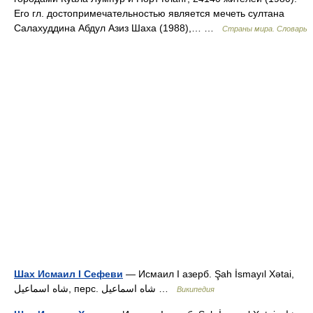
Его гл. достопримечательностью является мечеть султана
Салахуддина Абдул Азиз Шаха (1988),… …
Страны мира. Словарь
Шах Исмаил I Сефеви
— Исмаил I азерб. Şah İsmayıl Xətai,
شاه اسماعیل, перс. شاه اسماعیل …
Википедия