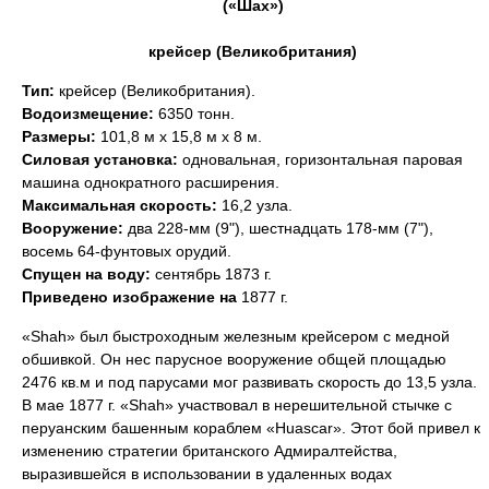
(«Шах»)
крейсер (Великобритания)
Тип:
крейсер (Великобритания).
Водоизмещение:
6350 тонн.
Размеры:
101,8 м х 15,8 м х 8 м.
Силовая установка:
одновальная, горизонтальная паровая
машина однократного расширения.
Максимальная скорость:
16,2 узла.
Вооружение:
два 228-мм (9"), шестнадцать 178-мм (7"),
восемь 64-фунтовых орудий.
Спущен на воду:
сентябрь 1873 г.
Приведено изображение на
1877 г.
«Shah» был быстроходным железным крейсером с медной
обшивкой. Он нес парусное вооружение общей площадью
2476 кв.м и под парусами мог развивать скорость до 13,5 узла.
В мае 1877 г. «Shah» участвовал в нерешительной стычке с
перуанским башенным кораблем «Huascar». Этот бой привел к
изменению стратегии британского Адмиралтейства,
выразившейся в использовании в удаленных водах