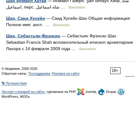
Шах Исмаил Хатаи
— Исмаил I азерб. Şah İsmayıl Xətai, شاه
اسماعیل, перс. شاه اسماعیل …
Википедия
Шах, Саид Хусейн
— Саид Хусейн Шах Общая информация
Полное имя: англ. …
Википедия
Шах, Себастьян Фрэнсис
— Себастьян Фрэнсис Шах
Sebastian Francis Shah вспомогательный епископ архиепархии
Лахора c 14 февраля 2009 года …
Википедия
© Академик, 2000-2026
18+
Обратная связь:
Техподдержка
,
Реклама на сайте
👣 Путешествия
Экспорт словарей на сайты
, сделанные на PHP,
Joomla,
Drupal,
WordPress, MODx.