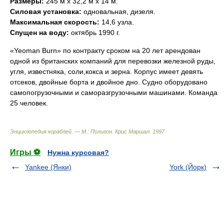
Размеры:
245 м х 32,2 м х 14 м.
Силовая установка:
одновальная, дизеля.
Максимальная скорость:
14,6 узла.
Спущен на воду:
октябрь 1990 г.
«Yeoman Burn» по контракту сроком на 20 лет арендован
одной из британских компаний для перевозки железной руды,
угля, известняка, соли,кокса и зерна. Корпус имеет девять
отсеков, двойные борта и двойное дно. Судно оборудовано
самопогрузочными и саморазгрузочными машинами. Команда 
25 человек.
Энциклопедия кораблей. — М.: Полигон
.
Крис Маршал
.
1997
.
Игры ⚽
Нужна курсовая?
Yankee (Янки)
York (Йорк)